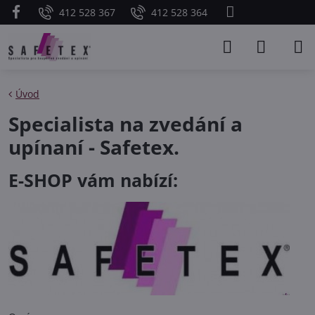
412 528 367
412 528 364
Úvod
Specialista na zvedání a
upínaní - Safetex.
E-SHOP vám nabízí: