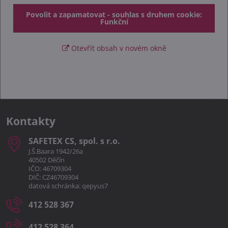
Povolit a zapamatovat - souhlas s druhem cookie:
Funkční
Otevřít obsah v novém okně
Kontakty
SAFETEX CS, spol​. s r​.o​.
J.Š.Baara 1942/26a
40502 Děčín
IČO: 46709304
DIČ: CZ46709304
datová schránka: qepyus7
412 528 367
412 528 364