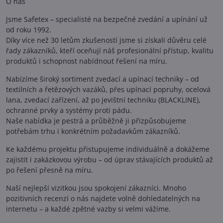
O nás
Jsme Safetex – specialisté na bezpečné zvedání a upínání už
od roku 1992.
Díky více než 30 letům zkušeností jsme si získali důvěru celé
řady zákazníků, kteří oceňují náš profesionální přístup, kvalitu
produktů i schopnost nabídnout řešení na míru.
Nabízíme široký sortiment zvedací a upínací techniky – od
textilních a řetězových vazáků, přes upínací popruhy, ocelová
lana, zvedací zařízení, až po jevištní techniku (BLACKLINE),
ochranné prvky a systémy proti pádu.
Naše nabídka je pestrá a průběžně ji přizpůsobujeme
potřebám trhu i konkrétním požadavkům zákazníků.
Ke každému projektu přistupujeme individuálně a dokážeme
zajistit i zakázkovou výrobu – od úprav stávajících produktů až
po řešení přesně na míru.
Naší nejlepší vizitkou jsou spokojení zákazníci. Mnoho
pozitivních recenzí o nás najdete volně dohledatelných na
internetu – a každé zpětné vazby si velmi vážíme.