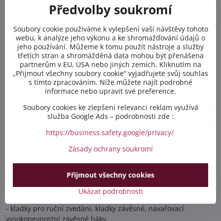
- spojovací a zkracovací členy, háky s pojistkou, bez pojistky, s
Předvolby soukromí
vidlicí nebo okem,
- háky otočné, samozajišťovací, otevřené,
Soubory cookie používáme k vylepšení vaší návštěvy tohoto
- provádíme periodické prohlídky řetězových vazáků, včetně
webu, k analýze jeho výkonu a ke shromažďování údajů o
jejich oprav
jeho používání. Můžeme k tomu použít nástroje a služby
třetích stran a shromážděná data mohou být přenášena
4. Uchopovací prostředky pro manipulaci s břemeny
partnerům v EU, USA nebo jiných zemích. Kliknutím na
„Přijmout všechny soubory cookie“ vyjadřujete svůj souhlas
s tímto zpracováním. Níže můžete najít podrobné
- manipulační svěrky Grizzly, pro svislé zvedání, otáčení a
informace nebo upravit své preference.
dopravu plechů,
- manipulační svěrky Grizzly, pro univerzální zvedání, otáčení a
Soubory cookies ke zlepšení relevanci reklam využívá
dopravu plechů,
služba Google Ads – podrobnosti zde :
- manipulační svěrky párové, pro vodorovné zvedání a dopravu
https://business.safety.google/privacy/
plechů,
- další různé manipulační prostředky
Zásady ochrany soukromí
5. Zvedací a manipulační zařízení
Přijmout všechny cookies
- kladkostroje, zvedáky řehtačkové, hřebenové, zvedáky lanové,
Ukázat podrobnosti
závěsné zařízení,
- kladky pro ruční zvedání, kladky závěsné, navařovací
vysokopevnostní závěsné háky,