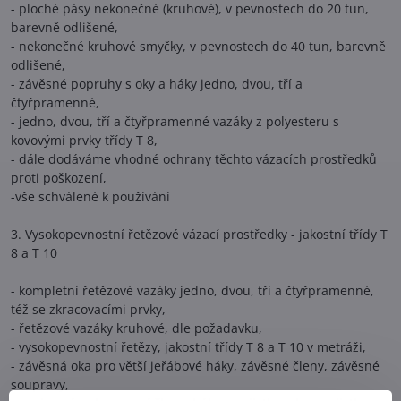
- ploché pásy nekonečné (kruhové), v pevnostech do 20 tun,
barevně odlišené,
- nekonečné kruhové smyčky, v pevnostech do 40 tun, barevně
odlišené,
- závěsné popruhy s oky a háky jedno, dvou, tří a
čtyřpramenné,
- jedno, dvou, tří a čtyřpramenné vazáky z polyesteru s
kovovými prvky třídy T 8,
- dále dodáváme vhodné ochrany těchto vázacích prostředků
proti poškození,
-vše schválené k používání
3. Vysokopevnostní řetězové vázací prostředky - jakostní třídy T
8 a T 10
- kompletní řetězové vazáky jedno, dvou, tří a čtyřpramenné,
též se zkracovacími prvky,
- řetězové vazáky kruhové, dle požadavku,
- vysokopevnostní řetězy, jakostní třídy T 8 a T 10 v metráži,
- závěsná oka pro větší jeřábové háky, závěsné členy, závěsné
soupravy,