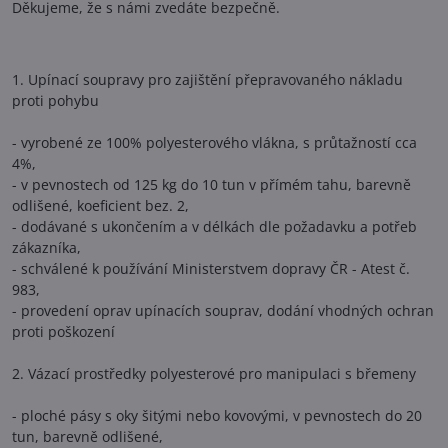
Děkujeme, že s námi zvedáte bezpečně.
1. Upínací soupravy pro zajištění přepravovaného nákladu
proti pohybu
- vyrobené ze 100% polyesterového vlákna, s průtažností cca
4%,
- v pevnostech od 125 kg do 10 tun v přímém tahu, barevně
odlišené, koeficient bez. 2,
- dodávané s ukončením a v délkách dle požadavku a potřeb
zákazníka,
- schválené k používání Ministerstvem dopravy ČR - Atest č.
983,
- provedení oprav upínacích souprav, dodání vhodných ochran
proti poškození
2. Vázací prostředky polyesterové pro manipulaci s břemeny
- ploché pásy s oky šitými nebo kovovými, v pevnostech do 20
tun, barevně odlišené,