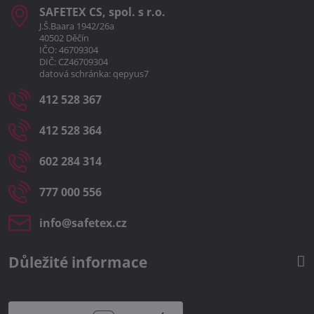
SAFETEX CS, spol​. s r​.o​.
J.Š.Baara 1942/26a
40502 Děčín
IČO: 46709304
DIČ: CZ46709304
datová schránka: qepyus7
412 528 367
412 528 364
602 284 314
777 000 556
info​@safetex​.cz
Důležité informace