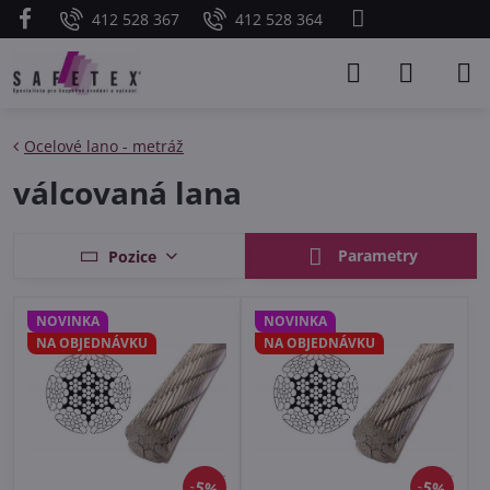
412 528 367
412 528 364
Ocelové lano - metráž
válcovaná lana
Parametry
Pozice
NOVINKA
NOVINKA
NA OBJEDNÁVKU
NA OBJEDNÁVKU
5%
5%