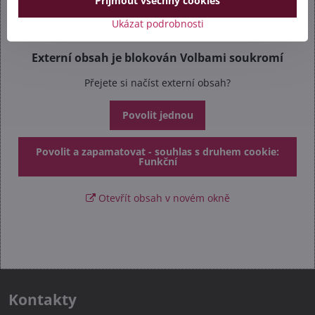
Přijmout všechny cookies
Ukázat podrobnosti
Externí obsah je blokován Volbami soukromí
Přejete si načíst externí obsah?
Povolit jednou
Povolit a zapamatovat - souhlas s druhem cookie:
Funkční
Otevřít obsah v novém okně
Kontakty