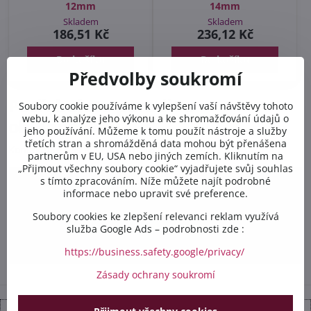
12mm
14mm
Skladem
Skladem
186,51 Kč
236,12 Kč
Do košíku
Do košíku
Předvolby soukromí
Potřebujete poradit s
Soubory cookie používáme k vylepšení vaší návštěvy tohoto
webu, k analýze jeho výkonu a ke shromažďování údajů o
objednávkou?
jeho používání. Můžeme k tomu použít nástroje a služby
třetích stran a shromážděná data mohou být přenášena
Kontaktujte nás PO-PÁ 8:00 - 16:00:
partnerům v EU, USA nebo jiných zemích. Kliknutím na
„Přijmout všechny soubory cookie“ vyjadřujete svůj souhlas
s tímto zpracováním. Níže můžete najít podrobné
+420 412 528 367
informace nebo upravit své preference.
+420 602 284 314
Soubory cookies ke zlepšení relevanci reklam využívá
služba Google Ads – podrobnosti zde :
info​@safetex​.cz
https://business.safety.google/privacy/
Zásady ochrany soukromí