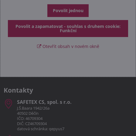
Povolit jednou
Povolit a zapamatovat - souhlas s druhem cookie:
Funkční
Otevřít obsah v novém okně
Kontakty
SAFETEX CS, spol​. s r​.o​.
J.Š.Baara 1942/26a
40502 Děčín
IČO: 46709304
DIČ: CZ46709304
datová schránka: qepyus7