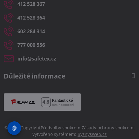
412 528 367
412 528 364
602 284 314
777 000 556
info​@safetex​.cz
Důležité informace
©
2026
Copyright
Předvolby soukromí
Zásady ochrany soukromí
Vytvořeno systémem:
ByznysWeb.cz