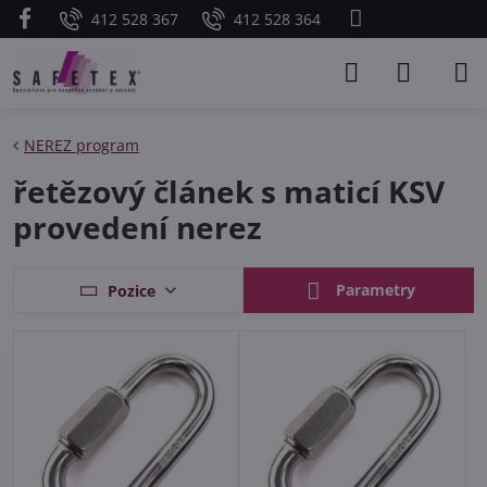
412 528 367
412 528 364
NEREZ program
řetězový článek s maticí KSV
provedení nerez
Parametry
Pozice