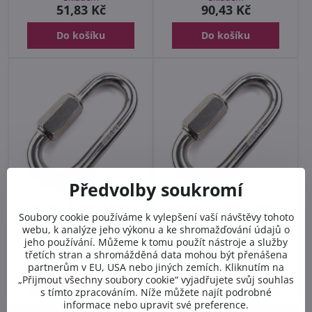
51,83 Kč
90,43 Kč
Do košíku
Do košíku
Předvolby soukromí
řetězový článek s maticí
řetězový článek s maticí
KSV provedení nerez
KSV provedení nerez
Soubory cookie používáme k vylepšení vaší návštěvy tohoto
10mm
12mm
webu, k analýze jeho výkonu a ke shromažďování údajů o
jeho používání. Můžeme k tomu použít nástroje a služby
Skladem
Skladem
148,88 Kč
219,46 Kč
třetích stran a shromážděná data mohou být přenášena
partnerům v EU, USA nebo jiných zemích. Kliknutím na
„Přijmout všechny soubory cookie“ vyjadřujete svůj souhlas
Do košíku
Do košíku
s tímto zpracováním. Níže můžete najít podrobné
informace nebo upravit své preference.