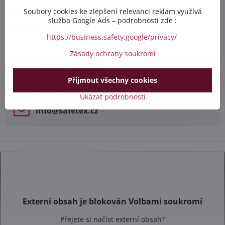
Potřebujete poradit s
Soubory cookies ke zlepšení relevanci reklam využívá
služba Google Ads – podrobnosti zde :
objednávkou?
https://business.safety.google/privacy/
Kontaktujte nás PO-PÁ 8:00 - 16:00:
Zásady ochrany soukromí
+420 412 528 367
Přijmout všechny cookies
+420 602 284 314
Ukázat podrobnosti
info​@safetex​.cz
Externí obsah je blokován Volbami soukromí
Přejete si načíst externí obsah?