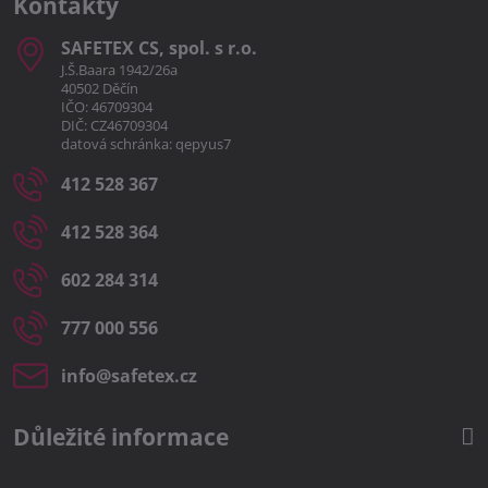
Kontakty
SAFETEX CS, spol​. s r​.o​.
J.Š.Baara 1942/26a
40502 Děčín
IČO: 46709304
DIČ: CZ46709304
datová schránka: qepyus7
412 528 367
412 528 364
602 284 314
777 000 556
info​@safetex​.cz
Důležité informace