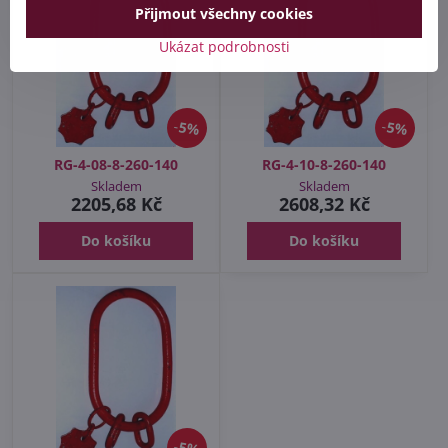
Přijmout všechny cookies
Ukázat podrobnosti
5%
5%
RG-4-08-8-260-140
RG-4-10-8-260-140
Skladem
Skladem
2205,68 Kč
2608,32 Kč
Do košíku
Do košíku
5%