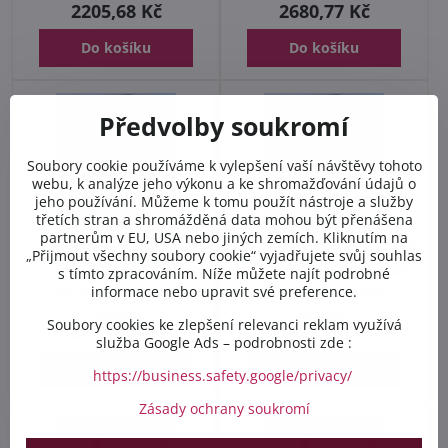
2205,68 Kč
2680,77 Kč
Do košíku
Do košíku
Předvolby soukromí
Soubory cookie používáme k vylepšení vaší návštěvy tohoto
webu, k analýze jeho výkonu a ke shromažďování údajů o
jeho používání. Můžeme k tomu použít nástroje a služby
třetích stran a shromážděná data mohou být přenášena
partnerům v EU, USA nebo jiných zemích. Kliknutím na
5%
5%
„Přijmout všechny soubory cookie“ vyjadřujete svůj souhlas
s tímto zpracováním. Níže můžete najít podrobné
informace nebo upravit své preference.
RG-2-16-8-260-140
RG-4-06-8-260-140
Skladem
Skladem
Soubory cookies ke zlepšení relevanci reklam využívá
3422,90 Kč
1921,04 Kč
služba Google Ads – podrobnosti zde :
Do košíku
Do košíku
https://business.safety.google/privacy/
Zásady ochrany soukromí