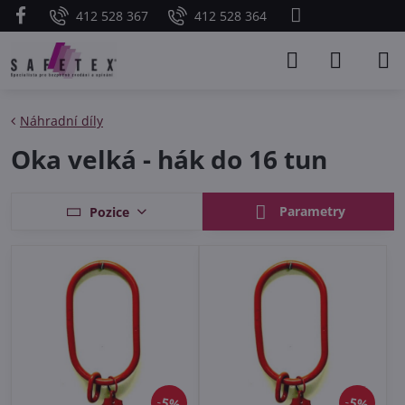
412 528 367
412 528 364
Náhradní díly
Oka velká - hák do 16 tun
Parametry
Pozice
5%
5%