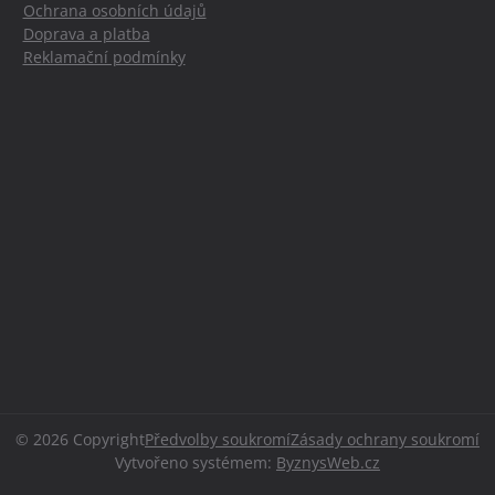
Ochrana osobních údajů
Doprava a platba
Reklamační podmínky
©
2026
Copyright
Předvolby soukromí
Zásady ochrany soukromí
Vytvořeno systémem:
ByznysWeb.cz