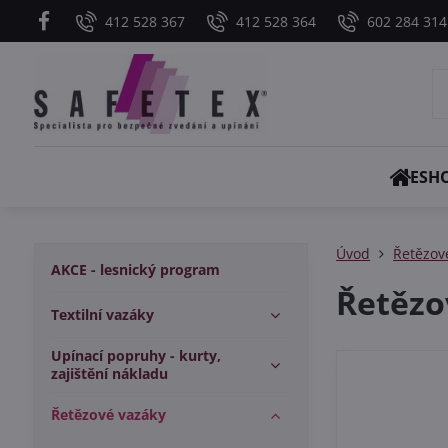
412 528 367
412 528 364
602 284 314
ESH
Úvod
Řetězov
AKCE - lesnický program
Řetězo
Textilní vazáky
Upínací popruhy - kurty,
zajištění nákladu
Řetězové vazáky