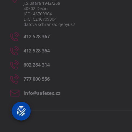
J.Š.Baara 1942/26a
40502 Děčín
IČO: 46709304
DIČ: CZ46709304
datová schránka: qepyus7
412 528 367
412 528 364
602 284 314
777 000 556
info​@safetex​.cz