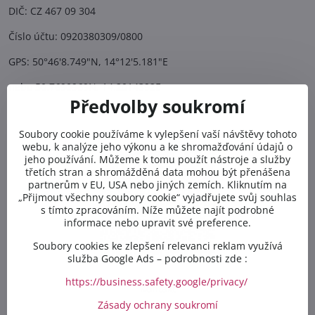
DIČ: CZ 467 09 304
Číslo účtu: 0920380309/0800
GPS: 50°46'8.749"N, 14°12'5.181"E
nebo 50.7690969N, 14.2014392E
Předvolby soukromí
Soubory cookie používáme k vylepšení vaší návštěvy tohoto
webu, k analýze jeho výkonu a ke shromažďování údajů o
jeho používání. Můžeme k tomu použít nástroje a služby
třetích stran a shromážděná data mohou být přenášena
partnerům v EU, USA nebo jiných zemích. Kliknutím na
„Přijmout všechny soubory cookie“ vyjadřujete svůj souhlas
s tímto zpracováním. Níže můžete najít podrobné
informace nebo upravit své preference.
Soubory cookies ke zlepšení relevanci reklam využívá
služba Google Ads – podrobnosti zde :
https://business.safety.google/privacy/
Kontakt
Zásady ochrany soukromí