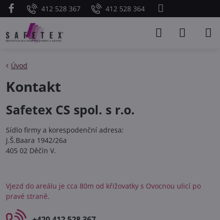
412 528 367
412 528 364
Úvod
Kontakt
Safetex CS spol. s r.o.
Sídlo firmy a korespodenční adresa:
J.Š.Baara 1942/26a
405 02 Děčín V.
Vjezd do areálu je cca 80m od křižovatky s Ovocnou ulicí po
pravé straně.
+420 412 528 367