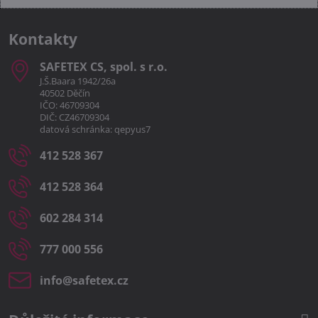
Kontakty
SAFETEX CS, spol​. s r​.o​.
J.Š.Baara 1942/26a
40502 Děčín
IČO: 46709304
DIČ: CZ46709304
datová schránka: qepyus7
412 528 367
412 528 364
602 284 314
777 000 556
info​@safetex​.cz