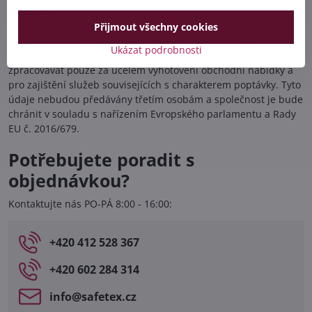
GDPR
Přijmout všechny cookies
Společnost SAFETEX CS spol. s r.o., IČO: 46709304 prohlašuje,
Ukázat podrobnosti
že bude osobní údaje vyplněné v poptávkovém formuláři
zpracovávat pouze za účelem vyhotovení obchodní nabídky a
pro zajištění služeb souvisejících s charakterem poptávky. Tyto
údaje nebudou předávány třetím osobám a společnost je bude
chránit v souladu s nařízením Evropského parlamentu a Rady
EU č. 2016/679.
Potřebujete poradit s
objednávkou?
Kontaktujte nás PO-PÁ 8:00 - 16:00:
+420 412 528 367
+420 602 284 314
info​@safetex​.cz