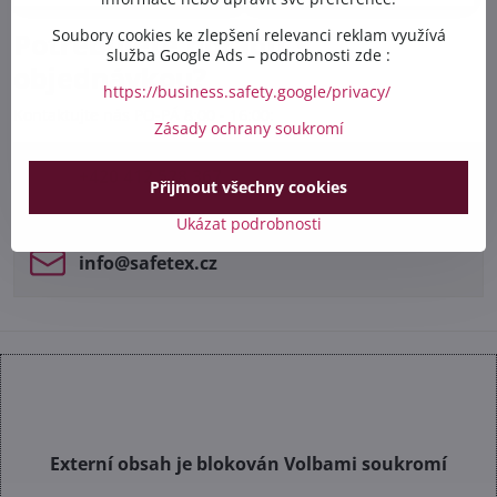
Soubory cookies ke zlepšení relevanci reklam využívá
Potřebujete poradit s
služba Google Ads – podrobnosti zde :
objednávkou?
https://business.safety.google/privacy/
Kontaktujte nás PO-PÁ 8:00 - 16:00:
Zásady ochrany soukromí
+420 412 528 367
Přijmout všechny cookies
+420 602 284 314
Ukázat podrobnosti
info​@safetex​.cz
Externí obsah je blokován Volbami soukromí