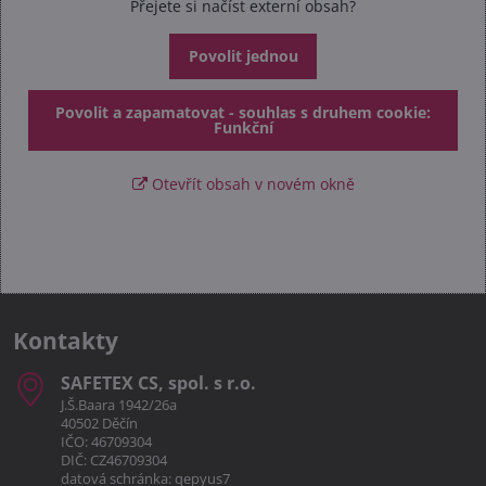
Přejete si načíst externí obsah?
Povolit jednou
Povolit a zapamatovat - souhlas s druhem cookie:
Funkční
Otevřít obsah v novém okně
Kontakty
SAFETEX CS, spol​. s r​.o​.
J.Š.Baara 1942/26a
40502 Děčín
IČO: 46709304
DIČ: CZ46709304
datová schránka: qepyus7