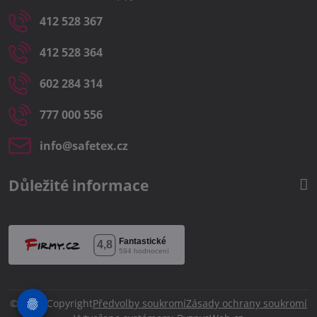
412 528 367
412 528 364
602 284 314
777 000 556
info​@safetex​.cz
Důležité informace
©
2026
Copyright
Předvolby soukromí
Zásady ochrany soukromí