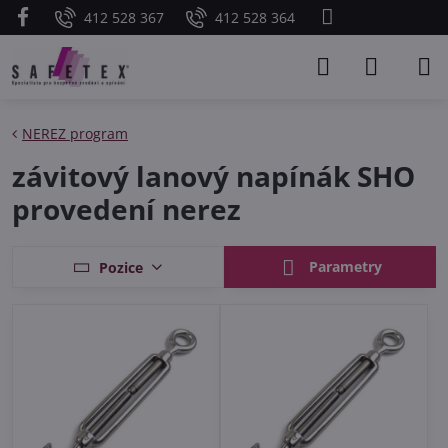
412 528 367
412 528 364
NEREZ program
závitový lanový napínák SHO
provedení nerez
Parametry
Pozice