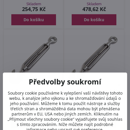
Skladem
Skladem
254,75 Kč
478,62 Kč
Do košíku
Do košíku
Předvolby soukromí
závitový lanový napínák
závitový lanový napínák
Soubory cookie používáme k vylepšení vaší návštěvy tohoto
SHO provedení nerez ,
SHO provedení nerez ,
webu, k analýze jeho výkonu a ke shromažďování údajů o
M16
M20
jeho používání. Můžeme k tomu použít nástroje a služby
Skladem
Skladem
třetích stran a shromážděná data mohou být přenášena
1277,05 Kč
2320,30 Kč
partnerům v EU, USA nebo jiných zemích. Kliknutím na
„Přijmout všechny soubory cookie“ vyjadřujete svůj souhlas
Do košíku
Do košíku
s tímto zpracováním. Níže můžete najít podrobné
informace nebo upravit své preference.