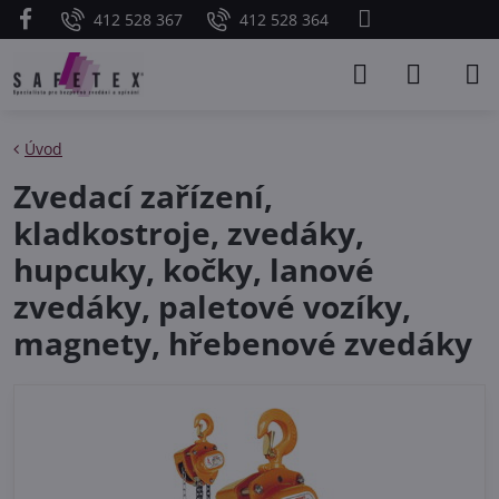
412 528 367
412 528 364
Úvod
Zvedací zařízení,
kladkostroje, zvedáky,
hupcuky, kočky, lanové
zvedáky, paletové vozíky,
magnety, hřebenové zvedáky