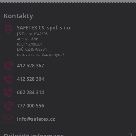
Kontakty
SAFETEX CS, spol​. s r​.o​.
J.Š.Baara 1942/26a
40502 Děčín
IČO: 46709304
DIČ: CZ46709304
datová schránka: qepyus7
412 528 367
412 528 364
602 284 314
777 000 556
info​@safetex​.cz