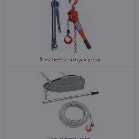
Řehtačkové zvedáky-hupcuky
Lanový zvedák ruční