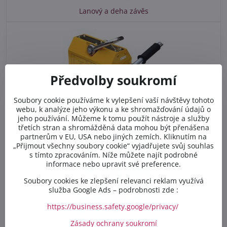
Lanový a deha závěs
Předvolby soukromí
Břemenové magnety
Soubory cookie používáme k vylepšení vaší návštěvy tohoto
webu, k analýze jeho výkonu a ke shromažďování údajů o
jeho používání. Můžeme k tomu použít nástroje a služby
třetích stran a shromážděná data mohou být přenášena
partnerům v EU, USA nebo jiných zemích. Kliknutím na
„Přijmout všechny soubory cookie“ vyjadřujete svůj souhlas
s tímto zpracováním. Níže můžete najít podrobné
informace nebo upravit své preference.
Soubory cookies ke zlepšení relevanci reklam využívá
služba Google Ads – podrobnosti zde :
https://business.safety.google/privacy/
Zásady ochrany soukromí