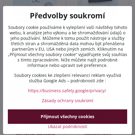
Předvolby soukromí
FSD - pérová závlačka
Svěrka TKL litinová
Soubory cookie používáme k vylepšení vaší návštěvy tohoto
dvojitá pozinkovaná
webu, k analýze jeho výkonu a ke shromažďování údajů o
jeho používání. Můžeme k tomu použít nástroje a služby
Skladem
Skladem
od 6,12 Kč
od 29,87 Kč
třetích stran a shromážděná data mohou být přenášena
partnerům v EU, USA nebo jiných zemích. Kliknutím na
„Přijmout všechny soubory cookie“ vyjadřujete svůj souhlas
Zobrazit
Zobrazit
s tímto zpracováním. Níže můžete najít podrobné
informace nebo upravit své preference.
Soubory cookies ke zlepšení relevanci reklam využívá
služba Google Ads – podrobnosti zde :
https://business.safety.google/privacy/
Zásady ochrany soukromí
Přijmout všechny cookies
Ukázat podrobnosti
Oko se šroubem RIS-B-
Zkracovač lanka se
580 černě lakované
závitem DSH