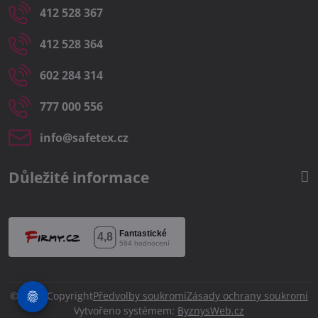
412 528 367
412 528 364
602 284 314
777 000 556
info​@safetex​.cz
Důležité informace
©
2026
Copyright
Předvolby soukromí
Zásady ochrany soukromí
Vytvořeno systémem:
ByznysWeb.cz