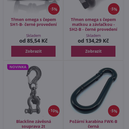
5%
5%
Třmen omega s čepem
Třmen omega s čepem
SH1-B- černé provedení
matkou a závlačkou -
SH2-B - černé provedení
Skladem
Skladem
od 85,54 Kč
od 134,29 Kč
Zobrazit
Zobrazit
NOVINKA
10%
5%
Blackline závěsná
Požární karabina FWK-B
souprava 2t
černá