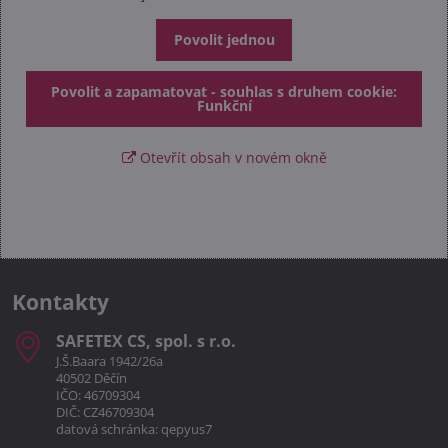
Povolit jednou
Povolit a zapamatovat - souhlas s druhem cookie:
Funkční
Otevřít obsah v novém okně
Kontakty
SAFETEX CS, spol​. s r​.o​.
J.Š.Baara 1942/26a
40502 Děčín
IČO: 46709304
DIČ: CZ46709304
datová schránka: qepyus7