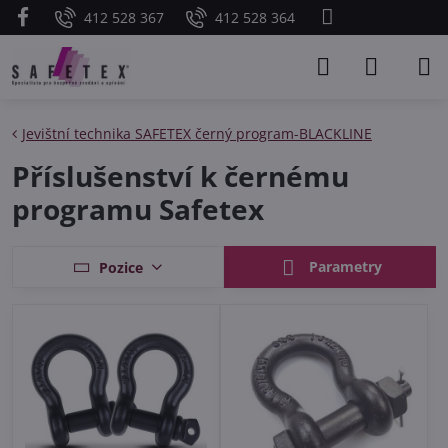
412 528 367
412 528 364
Jevištní technika SAFETEX černý program-BLACKLINE
Příslušenství k černému
programu Safetex
Parametry
Pozice