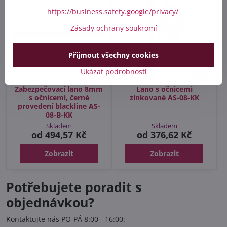
https://business.safety.google/privacy/
Zásady ochrany soukromí
Přijmout všechny cookies
5%
Ukázat podrobnosti
Zabezpečovací lano 8mm
Lano s očnicemi
s očnicemi, černé
zinkované AS-08-KK
provedení blackline AS-
08-B-KK
Skladem
Skladem
od 494,57 Kč
od 376,62 Kč
Zobrazit
Zobrazit
Potřebujete poradit s
objednávkou?
Kontaktujte nás PO-PÁ 8:00 - 16:00: