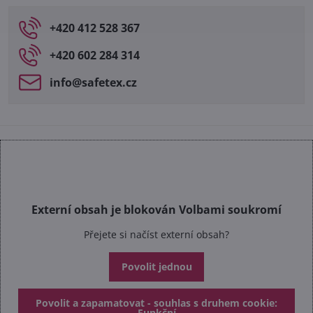
+420 412 528 367
+420 602 284 314
info​@safetex​.cz
Externí obsah je blokován Volbami soukromí
Přejete si načíst externí obsah?
Povolit jednou
Povolit a zapamatovat - souhlas s druhem cookie:
Funkční