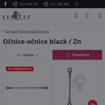
412 528 367
412 528 364
Ocelová bezpečnostní lanka
Očnice-očnice black / Zn
Parametry
Pozice
NA OBJEDNÁVKU
5%