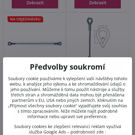
Zobrazit
Zobrazit
NA OBJEDNÁVKU
5%
Předvolby soukromí
Zabezpečovací lano 6mm
Lano s očnicemi
Soubory cookie používáme k vylepšení vaší návštěvy tohoto
s očnicemi, černé
zinkované AS-06-KK
webu, k analýze jeho výkonu a ke shromažďování údajů o
provedení blackline AS-
jeho používání. Můžeme k tomu použít nástroje a služby
06-B-KK
třetích stran a shromážděná data mohou být přenášena
Skladem
Skladem
partnerům v EU, USA nebo jiných zemích. Kliknutím na
464,05 Kč
od 187,85 Kč
„Přijmout všechny soubory cookie“ vyjadřujete svůj souhlas
s tímto zpracováním. Níže můžete najít podrobné
Zobrazit
Zobrazit
informace nebo upravit své preference.
Soubory cookies ke zlepšení relevanci reklam využívá
NA OBJEDNÁVKU
služba Google Ads – podrobnosti zde :