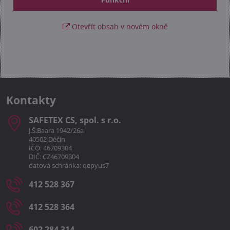
Otevřít obsah v novém okně
Kontakty
SAFETEX CS, spol​. s r​.o​.
J.Š.Baara 1942/26a
40502 Děčín
IČO: 46709304
DIČ: CZ46709304
datová schránka: qepyus7
412 528 367
412 528 364
602 284 314