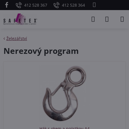
412 528 367
412 528 364
Železářství
Nerezový program
Hák s okem a pojistkou A4