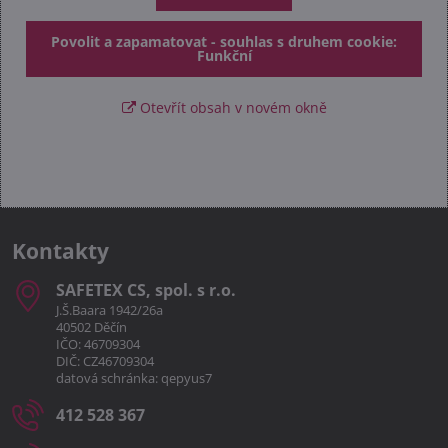
Povolit a zapamatovat - souhlas s druhem cookie:
Funkční
Otevřít obsah v novém okně
Kontakty
SAFETEX CS, spol​. s r​.o​.
J.Š.Baara 1942/26a
40502 Děčín
IČO: 46709304
DIČ: CZ46709304
datová schránka: qepyus7
412 528 367