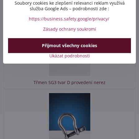
Soubory cookies ke zlepšení relevanci reklam využívá
Řetězový článek s maticí KSV provedení nerez
služba Google Ads – podrobnosti zde :
https://business.safety.google/privacy/
Zásady ochrany soukromí
Přijmout všechny cookies
Ukázat podrobnosti
Třmen SG3 tvar D provedení nerez