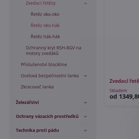
Zvedací řetězy
Řetěz oko-oko
Řetěz oko-hák
Řetěz hák-hák
Ochranný kryt RSH-BGV na
motory zvedáků
Příslušenství blackline
Ocelová bezpečnostní lanka
Zvedací řet
Zkracovač lanka
Skladem
od 1349,8
Železářství
Ochrany vázacích prostředků
Technika proti pádu