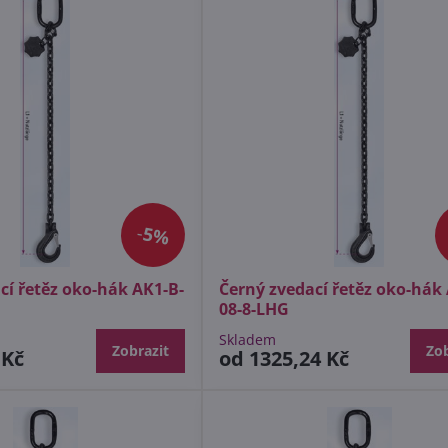
5%
cí řetěz oko-hák AK1-B-
Černý zvedací řetěz oko-hák
08-8-LHG
Skladem
Zobrazit
Zob
 Kč
od 1325,24 Kč