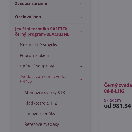
Zvedací zařízení
Ocelová lana
Jevištní technika SAFETEX
černý program-BLACKLINE
Nekonečné smyčky
Popruh s okem
Upínací soupravy
Zvedací zařízení, zvedací
řetězy
Černý zveda
06-8-LHG
Montážní svěrky STK
Skladem
Kladkostroje TFZ
od 981,34
Lanové zvedáky
Řetězové zvedáky