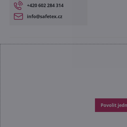
+420 602 284 314
info​@safetex​.cz
Povolit jed