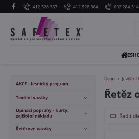
412 528 367
412 528 364
602 284 314
ESH
Úvod
Jevištn
AKCE - lesnický program
Řetěz 
Textilní vazáky
Upínací popruhy - kurty,
Řadit dl
zajištění nákladu
Řetězové vazáky