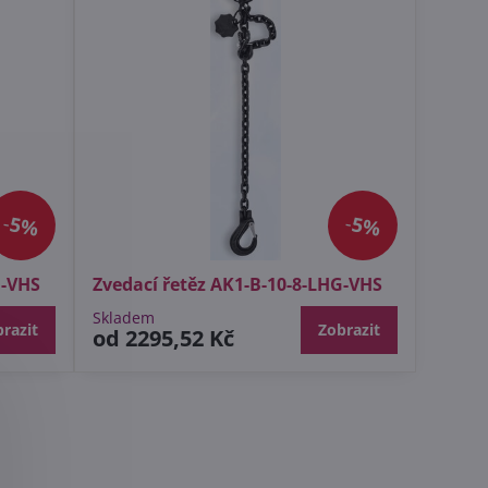
5%
5%
G-VHS
Zvedací řetěz AK1-B-10-8-LHG-VHS
Skladem
razit
Zobrazit
od 2295,52 Kč