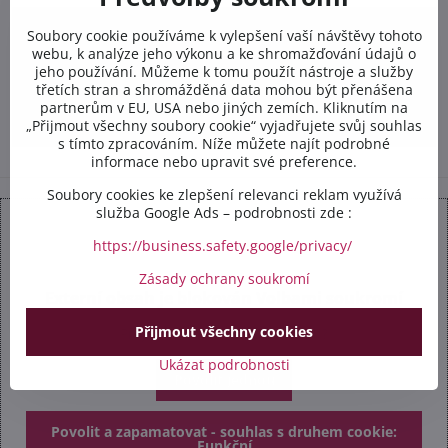
Soubory cookie používáme k vylepšení vaší návštěvy tohoto
+420 412 528 367
webu, k analýze jeho výkonu a ke shromažďování údajů o
jeho používání. Můžeme k tomu použít nástroje a služby
+420 602 284 314
třetích stran a shromážděná data mohou být přenášena
partnerům v EU, USA nebo jiných zemích. Kliknutím na
info​@safetex​.cz
„Přijmout všechny soubory cookie“ vyjadřujete svůj souhlas
s tímto zpracováním. Níže můžete najít podrobné
informace nebo upravit své preference.
Soubory cookies ke zlepšení relevanci reklam využívá
služba Google Ads – podrobnosti zde :
https://business.safety.google/privacy/
Zásady ochrany soukromí
Externí obsah je blokován Volbami soukromí
Přijmout všechny cookies
Přejete si načíst externí obsah?
Ukázat podrobnosti
Povolit jednou
Povolit a zapamatovat - souhlas s druhem cookie:
Funkční