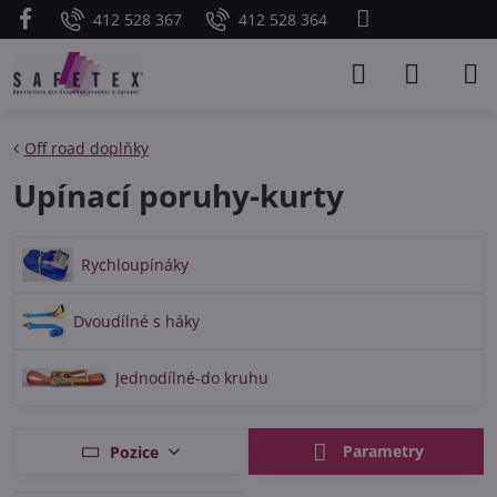
412 528 367
412 528 364
Off road doplňky
Upínací poruhy-kurty
Rychloupínáky
Dvoudílné s háky
Jednodílné-do kruhu
Parametry
Pozice