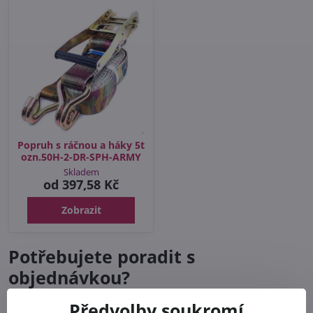
Popruh s ráčnou a háky 5t
ozn.50H-2-DR-SPH-ARMY
Skladem
od 397,58 Kč
Zobrazit
Potřebujete poradit s
objednávkou?
Kontaktujte nás PO-PÁ 8:00 - 16:00:
Předvolby soukromí