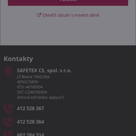
Otevřít obsah v novém okně
Kontakty
SAFETEX CS, spol​. s r​.o​.
J.Š.Baara 1942/26a
40502 Děčín
IČO: 46709304
DIČ: CZ46709304
datová schránka: qepyus7
412 528 367
412 528 364
602 284 314