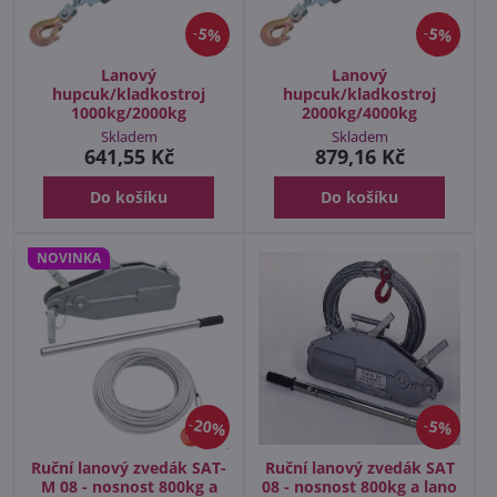
5%
5%
Lanový
Lanový
hupcuk/kladkostroj
hupcuk/kladkostroj
1000kg/2000kg
2000kg/4000kg
Skladem
Skladem
641,55 Kč
879,16 Kč
Do košíku
Do košíku
NOVINKA
20%
5%
Ruční lanový zvedák SAT-
Ruční lanový zvedák SAT
M 08 - nosnost 800kg a
08 - nosnost 800kg a lano