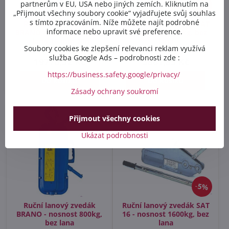
partnerům v EU, USA nebo jiných zemích. Kliknutím na
5%
5%
„Přijmout všechny soubory cookie“ vyjadřujete svůj souhlas
s tímto zpracováním. Níže můžete najít podrobné
Ruční lanový zvedák
Ruční lanový zvedák SAT
informace nebo upravit své preference.
BRANO - nosnost 3200kg
08 - nosnost 800kg, bez
a lano 16 mm 20m
lana
Soubory cookies ke zlepšení relevanci reklam využívá
Skladem
Skladem
služba Google Ads – podrobnosti zde :
19776,32 Kč
5861,85 Kč
https://business.safety.google/privacy/
Do košíku
Do košíku
Zásady ochrany soukromí
Přijmout všechny cookies
Ukázat podrobnosti
5%
Ruční lanový zvedák
Ruční lanový zvedák SAT
BRANO - nosnost 800kg,
16 - nosnost 1600kg, bez
bez lana
lana