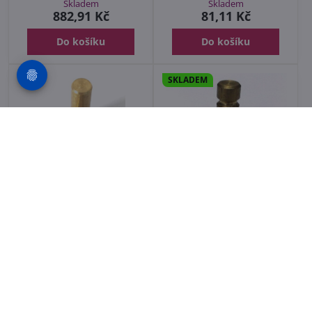
Skladem
Skladem
882,91 Kč
81,11 Kč
Do košíku
Do košíku
SKLADEM
Střižný kolík pro lanové
Střižný kolík pro lanový
zvedáky SAT 16 a SAT 32,
zvedák Brano 0,8t ,
7x29mm
8x24mm
Skladem
Skladem
102,74 Kč
35,09 Kč
Do košíku
Do košíku