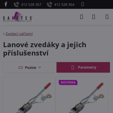
412 528 367
412 528 364
Zvedací zařízení
Lanové zvedáky a jejich
příslušenství
Parametry
Pozice
NOVINKA