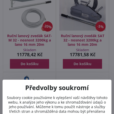
20%
5%
Ruční lanový zvedák SAT-
Ruční lanový zvedák SAT
M 32 - nosnost 3200kg a
32 - nosnost 3200kg a
lano 16 mm 20m
lano 16 mm 20m
Skladem
Skladem
11778,42 Kč
17781,58 Kč
Do košíku
Do košíku
Předvolby soukromí
Soubory cookie používáme k vylepšení vaší návštěvy tohoto
webu, k analýze jeho výkonu a ke shromažďování údajů o
jeho používání. Můžeme k tomu použít nástroje a služby
třetích stran a shromážděná data mohou být přenášena