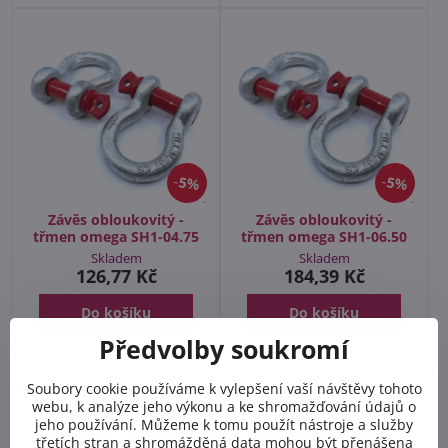
5%
5%
Závěs obloukovitý -
Závěs obloukovitý -
třmen omega SH1-04.75
třmen omega SH1-06.50
Skladem
Skladem
126,77 Kč
184,39 Kč
Do košíku
Do košíku
Předvolby soukromí
Soubory cookie používáme k vylepšení vaší návštěvy tohoto
webu, k analýze jeho výkonu a ke shromažďování údajů o
jeho používání. Můžeme k tomu použít nástroje a služby
třetích stran a shromážděná data mohou být přenášena