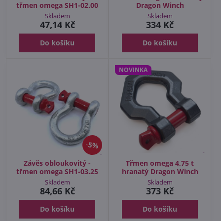
třmen omega SH1-02.00
Dragon Winch
Skladem
Skladem
47,14 Kč
334 Kč
Do košíku
Do košíku
NOVINKA
5%
Závěs obloukovitý -
Třmen omega 4,75 t
třmen omega SH1-03.25
hranatý Dragon Winch
Skladem
Skladem
84,66 Kč
373 Kč
Do košíku
Do košíku