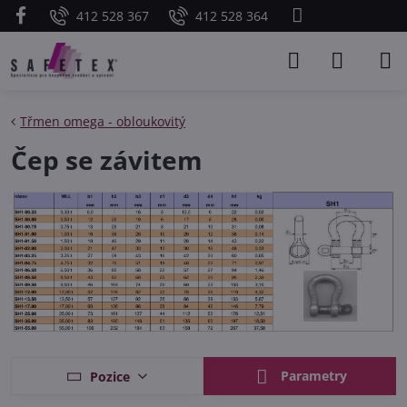
412 528 367
412 528 364
Třmen omega - obloukovitý
Čep se závitem
Parametry
Pozice