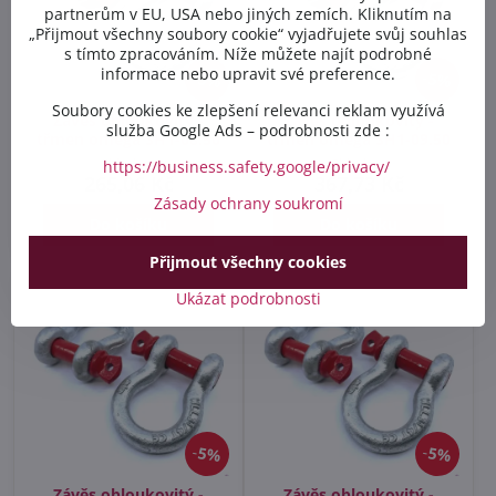
partnerům v EU, USA nebo jiných zemích. Kliknutím na
„Přijmout všechny soubory cookie“ vyjadřujete svůj souhlas
s tímto zpracováním. Níže můžete najít podrobné
informace nebo upravit své preference.
5%
5%
Soubory cookies ke zlepšení relevanci reklam využívá
Závěs obloukovitý -
Závěs obloukovitý -
služba Google Ads – podrobnosti zde :
třmen omega SH1-08.50
třmen omega SH1-09.50
Skladem
Skladem
https://business.safety.google/privacy/
265,06 Kč
367,73 Kč
Zásady ochrany soukromí
Do košíku
Do košíku
Přijmout všechny cookies
Ukázat podrobnosti
5%
5%
Závěs obloukovitý -
Závěs obloukovitý -