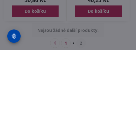
30,80 Kč
40,23 Kč
Do košíku
Do košíku
Nejsou žádné další produkty.
1
2
Potřebujete poradit s
objednávkou?
Kontaktujte nás PO-PÁ 8:00 - 16:00:
+420 412 528 367
+420 602 284 314
info​@safetex​.cz