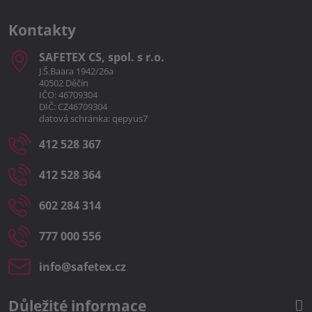
Kontakty
SAFETEX CS, spol​. s r​.o​.
J.Š.Baara 1942/26a
40502 Děčín
IČO: 46709304
DIČ: CZ46709304
datová schránka: qepyus7
412 528 367
412 528 364
602 284 314
777 000 556
info​@safetex​.cz
Důležité informace