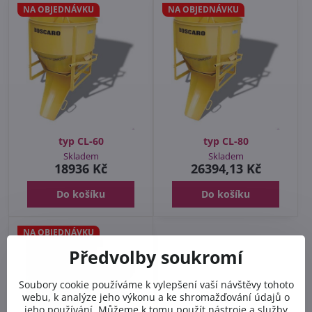
NA OBJEDNÁVKU
NA OBJEDNÁVKU
typ CL-60
typ CL-80
Skladem
Skladem
18936 Kč
26394,13 Kč
Do košíku
Do košíku
NA OBJEDNÁVKU
Předvolby soukromí
Soubory cookie používáme k vylepšení vaší návštěvy tohoto
webu, k analýze jeho výkonu a ke shromažďování údajů o
jeho používání. Můžeme k tomu použít nástroje a služby