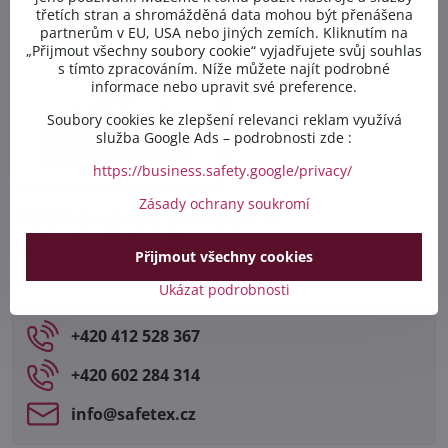
třetích stran a shromážděná data mohou být přenášena
partnerům v EU, USA nebo jiných zemích. Kliknutím na
„Přijmout všechny soubory cookie“ vyjadřujete svůj souhlas
s tímto zpracováním. Níže můžete najít podrobné
typ CL-99
informace nebo upravit své preference.
Skladem
29470,74 Kč
Soubory cookies ke zlepšení relevanci reklam využívá
služba Google Ads – podrobnosti zde :
Do košíku
https://business.safety.google/privacy/
Zásady ochrany soukromí
Potřebujete poradit s
objednávkou?
Přijmout všechny cookies
Kontaktujte nás PO-PÁ 8:00 - 16:00:
Ukázat podrobnosti
+420 412 528 367
+420 602 284 314
info​@safetex​.cz