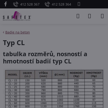
412 528 367
412 528 364
Badie na beton
Typ CL
tabulka rozměrů, nosností a
hmotností badií typ CL