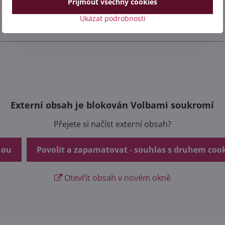
Přijmout všechny cookies
Ukázat podrobnosti
Externí obsah je blokován Volbami soukromí
Přejete si načíst externí obsah?
nou
Povolit a zapamatovat - souhlas s druhem coo
Otevřít obsah v novém okně