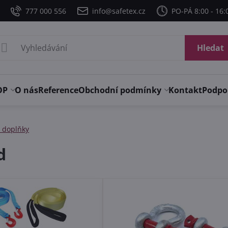
777 000 556
info@safetex.cz
PO-PÁ 8:00 - 16:
Hledat
OP
O nás
Reference
Obchodní podmínky
Kontakt
Podpo
d doplňky
d