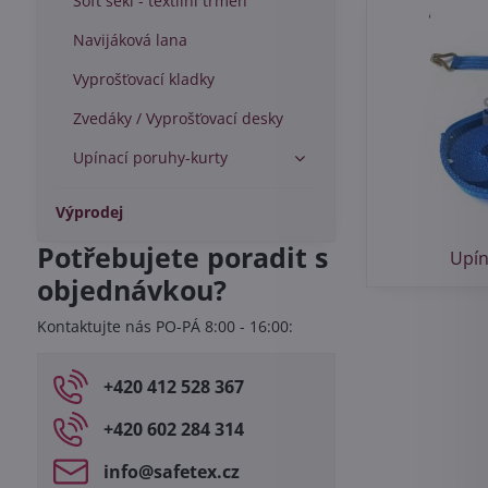
Soft šekl - textilní třmen
Navijáková lana
Vyprošťovací kladky
Zvedáky / Vyprošťovací desky
Upínací poruhy-kurty
Výprodej
Potřebujete poradit s
Upín
objednávkou?
Kontaktujte nás PO-PÁ 8:00 - 16:00:
+420 412 528 367
+420 602 284 314
info​@safetex​.cz