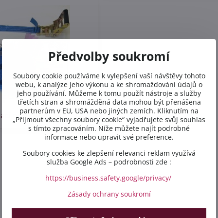
Předvolby soukromí
Soubory cookie používáme k vylepšení vaší návštěvy tohoto
webu, k analýze jeho výkonu a ke shromažďování údajů o
jeho používání. Můžeme k tomu použít nástroje a služby
třetích stran a shromážděná data mohou být přenášena
partnerům v EU, USA nebo jiných zemích. Kliknutím na
ací poruhy-kurty
„Přijmout všechny soubory cookie“ vyjadřujete svůj souhlas
s tímto zpracováním. Níže můžete najít podrobné
informace nebo upravit své preference.
Soubory cookies ke zlepšení relevanci reklam využívá
služba Google Ads – podrobnosti zde :
https://business.safety.google/privacy/
Zásady ochrany soukromí