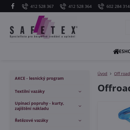
412 528 367
412 528 364
602 284 314
ESH
Úvod
Off roa
AKCE - lesnický program
Offroa
Textilní vazáky
Upínací popruhy - kurty,
zajištění nákladu
Řetězové vazáky