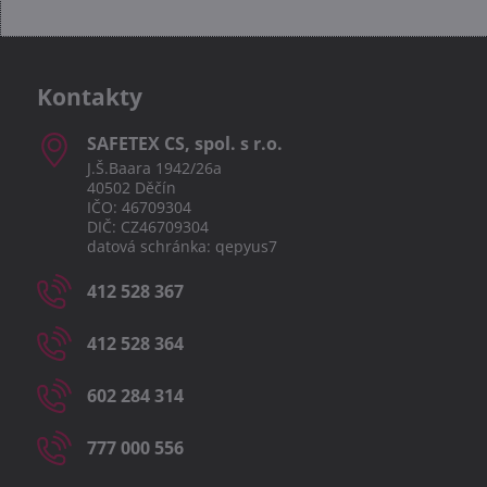
Kontakty
SAFETEX CS, spol​. s r​.o​.
J.Š.Baara 1942/26a
40502 Děčín
IČO: 46709304
DIČ: CZ46709304
datová schránka: qepyus7
412 528 367
412 528 364
602 284 314
777 000 556