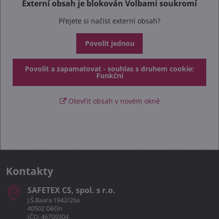
Externí obsah je blokován Volbami soukromí
Přejete si načíst externí obsah?
Povolit jednou
Povolit a zapamatovat - souhlas s druhem cookie:
Funkční
Otevřít obsah v novém okně
Kontakty
SAFETEX CS, spol​. s r​.o​.
J.Š.Baara 1942/26a
40502 Děčín
IČO: 46709304