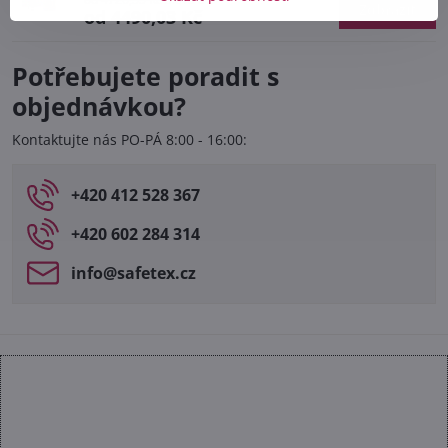
Zobrazit
od 4490,03 Kč
Potřebujete poradit s
objednávkou?
Kontaktujte nás PO-PÁ 8:00 - 16:00:
+420 412 528 367
+420 602 284 314
info​@safetex​.cz