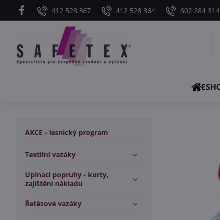
412 528 367
412 528 364
602 284 314
ESH
AKCE - lesnický program
Textilní vazáky
Upínací popruhy - kurty,
zajištění nákladu
Řetězové vazáky