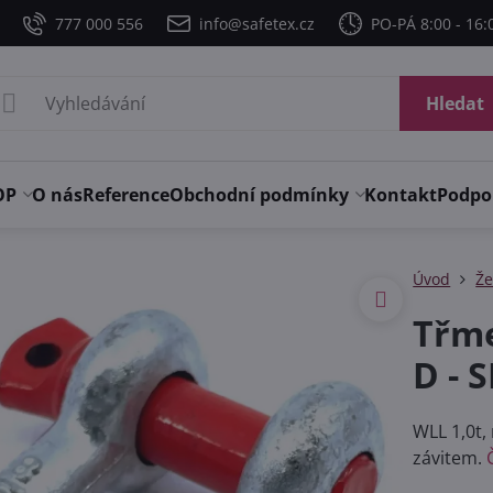
777 000 556
info@safetex.cz
PO-PÁ 8:00 - 16:
Hledat
OP
O nás
Reference
Obchodní podmínky
Kontakt
Podpo
Úvod
Že
Třme
D - 
WLL 1,0t,
závitem.