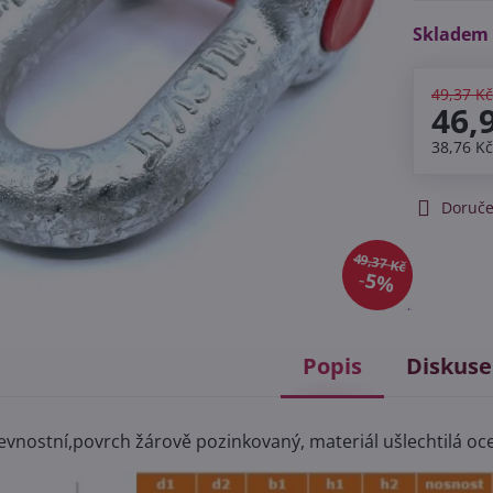
Skladem
49,37 K
46,
38,76 K
Doruče
49,37 Kč
5%
Popis
Diskuse
vnostní,povrch žárově pozinkovaný, materiál ušlechtilá ocel