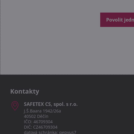
Povolit jed
Kontakty
SAFETEX CS, spol​. s r​.o​.
J.Š.Baara 1942/26a
40502 Děčín
IČO: 46709304
DIČ: CZ46709304
datová schránka: qepyus7