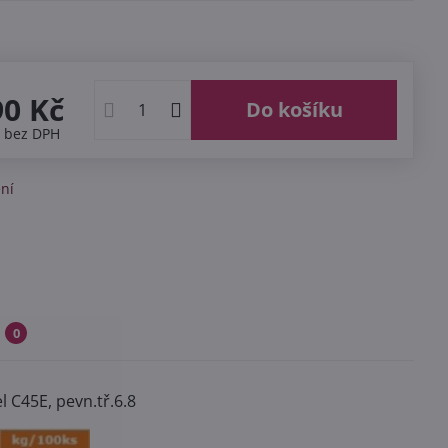
č
90 Kč
Do košíku
č
bez DPH
ní
0
 C45E, pevn.tř.6.8