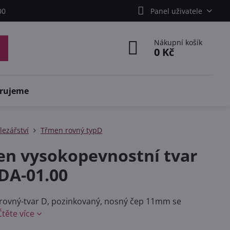
00
Panel uživatele
Nákupní košík
0 Kč
rujeme
lezářství
Třmen rovný typD
n vysokopevnostní tvar
SDA-01.00
 rovný-tvar D, pozinkovaný, nosný čep 11mm se
Čtěte více