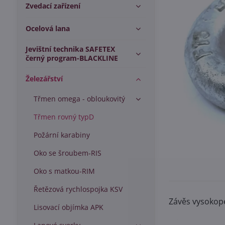
Zvedací zařízení
Ocelová lana
Jevištní technika SAFETEX
černý program-BLACKLINE
Železářství
Třmen omega - obloukovitý
Třmen rovný typD
Požární karabiny
Oko se šroubem-RIS
Oko s matkou-RIM
Řetězová rychlospojka KSV
Závěs vysokope
Lisovací objímka APK