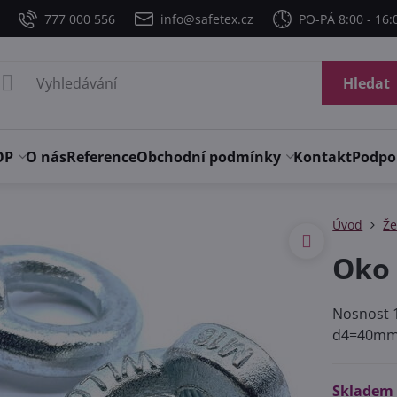
777 000 556
info@safetex.cz
PO-PÁ 8:00 - 16:
Hledat
OP
O nás
Reference
Obchodní podmínky
Kontakt
Podpo
Úvod
Že
Oko 
Nosnost
d4=40m
Skladem