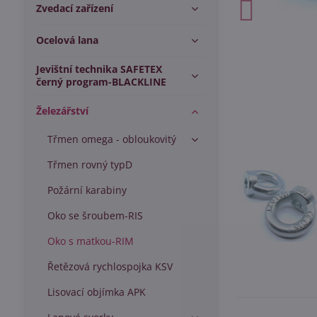
Zvedací zařízení
Ocelová lana
Jevištní technika SAFETEX
černý program-BLACKLINE
Železářství
Třmen omega - obloukovitý
Třmen rovný typD
Požární karabiny
Oko se šroubem-RIS
Oko s matkou-RIM
Řetězová rychlospojka KSV
Lisovací objímka APK