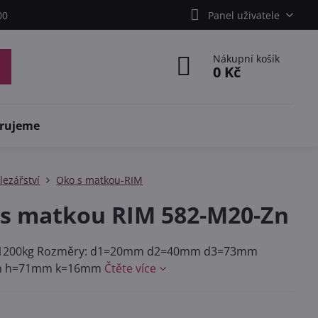
00
Panel uživatele
Nákupní košík
0 Kč
rujeme
lezářství
Oko s matkou-RIM
s matkou RIM 582-M20-Zn
 1200kg Rozměry: d1=20mm d2=40mm d3=73mm
m h=71mm k=16mm
Čtěte více