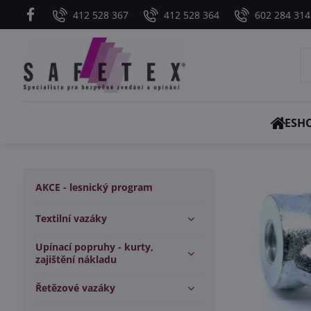
412 528 367
412 528 364
602 284 314
ESH
AKCE - lesnický program
Textilní vazáky
Upínací popruhy - kurty,
zajištění nákladu
Řetězové vazáky