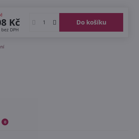
Kč
08 Kč
Do košíku
č
bez DPH
ní
0