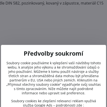
le DIN 582, pozinkovaný, kovaný v zápustce, materiál C15
Předvolby soukromí
Soubory cookie používáme k vylepšení vaší návštěvy tohoto
webu, k analýze jeho výkonu a ke shromažďování údajů o
jeho používání. Můžeme k tomu použít nástroje a služby
třetích stran a shromážděná data mohou být přenášena
partnerům v EU, USA nebo jiných zemích. Kliknutím na
„Přijmout všechny soubory cookie“ vyjadřujete svůj souhlas
s tímto zpracováním. Níže můžete najít podrobné
informace nebo upravit své preference.
Soubory cookies ke zlepšení relevanci reklam využívá
služba Google Ads – podrobnosti zde :