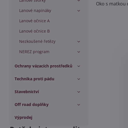
Lanové svorky
Oko s matkou d
Lanové napínáky
Lanové očnice A
Lanové očnice B
Nezkoušené řetězy
NEREZ program
Ochrany vázacích prostředků
Technika proti pádu
Stavebnictví
Off road doplňky
Výprodej