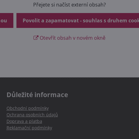
Přejete si načíst externí obsah?
nou
Povolit a zapamatovat - souhlas s druhem coo
Otevřít obsah v novém okně
Důležité informace
Obchodní podmínky
Ochrana osobních údajů
Doprava a platba
Reklamační podmínky