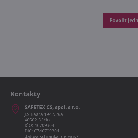
Povolit jed
Kontakty
SAFETEX CS, spol​. s r​.o​.
J.Š.Baara 1942/26a
40502 Děčín
IČO: 46709304
DIČ: CZ46709304
datová schránka: qepyus7