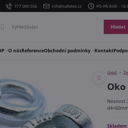
777 000 556
info@safetex.cz
PO-PÁ 8:00 - 16:
Hledat
OP
O nás
Reference
Obchodní podmínky
Kontakt
Podpo
Úvod
Že
Oko 
Nosnost
d4=60m
Skladem