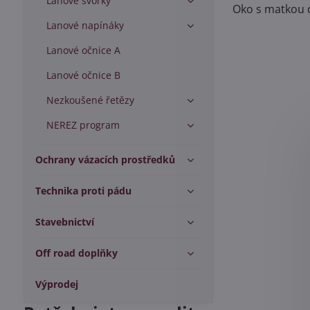
Lanové svorky
Oko s matkou d
Lanové napínáky
Lanové očnice A
Lanové očnice B
Nezkoušené řetězy
NEREZ program
Ochrany vázacích prostředků
Technika proti pádu
Stavebnictví
Off road doplňky
Výprodej