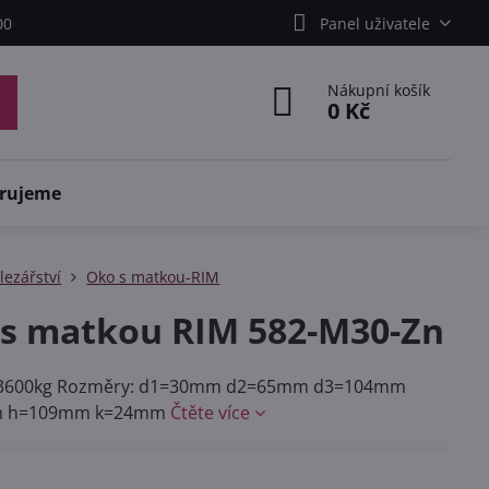
00
Panel uživatele
Nákupní košík
0 Kč
rujeme
lezářství
Oko s matkou-RIM
s matkou RIM 582-M30-Zn
 3600kg Rozměry: d1=30mm d2=65mm d3=104mm
m h=109mm k=24mm
Čtěte více