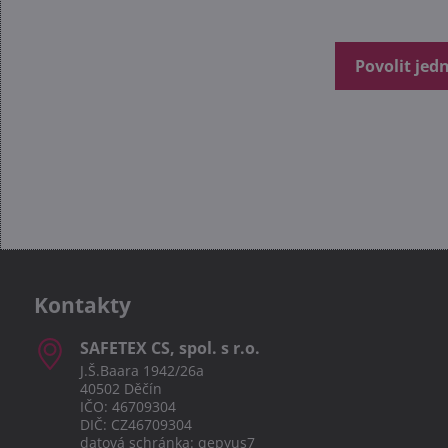
Povolit jed
Kontakty
SAFETEX CS, spol​. s r​.o​.
J.Š.Baara 1942/26a
40502 Děčín
IČO: 46709304
DIČ: CZ46709304
datová schránka: qepyus7