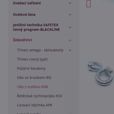
Zvedací zařízení
Ocelová lana
Jevištní technika SAFETEX
černý program-BLACKLINE
Železářství
Třmen omega - obloukovitý
Třmen rovný typD
Požární karabiny
Oko se šroubem-RIS
Oko s matkou-RIM
Řetězová rychlospojka KSV
Lisovací objímka APK