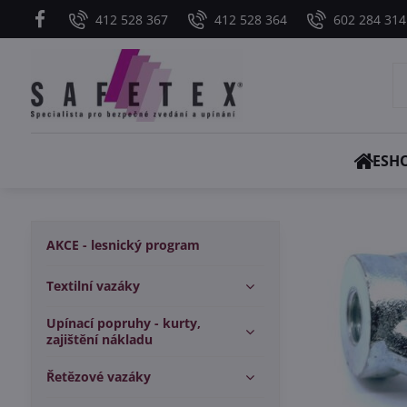
412 528 367
412 528 364
602 284 314
ESH
AKCE - lesnický program
Textilní vazáky
Upínací popruhy - kurty,
zajištění nákladu
Řetězové vazáky