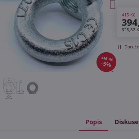
415 Kč
394
325,82 
Doruče
415 Kč
5%
Popis
Diskuse