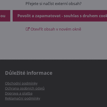
Přejete si načíst externí obsah?
nou
Povolit a zapamatovat - souhlas s druhem coo
Otevřít obsah v novém okně
Důležité informace
Obchodní podmínky
Ochrana osobních údajů
Doprava a platba
Reklamační podmínky