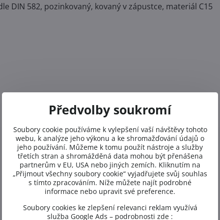
le DIN 582, pozinkovaný, kovaný v zápustce, materiál C15
Předvolby soukromí
Soubory cookie používáme k vylepšení vaší návštěvy tohoto
webu, k analýze jeho výkonu a ke shromažďování údajů o
jeho používání. Můžeme k tomu použít nástroje a služby
třetích stran a shromážděná data mohou být přenášena
partnerům v EU, USA nebo jiných zemích. Kliknutím na
„Přijmout všechny soubory cookie“ vyjadřujete svůj souhlas
s tímto zpracováním. Níže můžete najít podrobné
informace nebo upravit své preference.
Soubory cookies ke zlepšení relevanci reklam využívá
služba Google Ads – podrobnosti zde :