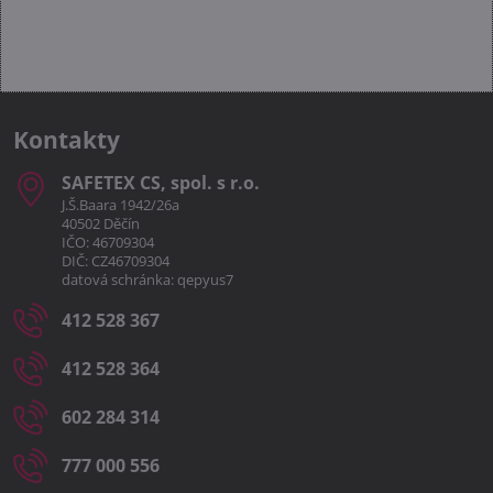
Kontakty
SAFETEX CS, spol​. s r​.o​.
J.Š.Baara 1942/26a
40502 Děčín
IČO: 46709304
DIČ: CZ46709304
datová schránka: qepyus7
412 528 367
412 528 364
602 284 314
777 000 556