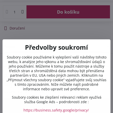
Do košíku
Doručení
Předvolby soukromí
Popis
Soubory cookie používáme k vylepšení vaší návštěvy tohoto
Diskuse
0
webu, k analýze jeho výkonu a ke shromažďování údajů o
jeho používání. Můžeme k tomu použít nástroje a služby
třetích stran a shromážděná data mohou být přenášena
Potřebujete poradit s
partnerům v EU, USA nebo jiných zemích. Kliknutím na
„Přijmout všechny soubory cookie“ vyjadřujete svůj souhlas
objednávkou?
s tímto zpracováním. Níže můžete najít podrobné
informace nebo upravit své preference.
Kontaktujte nás PO-PÁ 8:00 - 16:00:
Soubory cookies ke zlepšení relevanci reklam využívá
služba Google Ads – podrobnosti zde :
+420 412 528 367
https://business.safety.google/privacy/