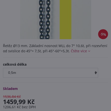
5%
Řetěz Ø13 mm. Základní nosnost WLL do 7° 10,6t, při rozevření
od svislice do 45°= 7,5t, při 45°-60°=5,3t.
Čtěte více
celková délka
Skladem
1536,84 Kč
1459,99 Kč
1206,61 Kč
bez DPH