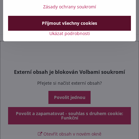
+420 602 284 314
Zásady ochrany soukromí
info​@safetex​.cz
Přijmout všechny cookies
Ukázat podrobnosti
Externí obsah je blokován Volbami soukromí
Přejete si načíst externí obsah?
Povolit jednou
Povolit a zapamatovat - souhlas s druhem cookie:
Funkční
Otevřít obsah v novém okně