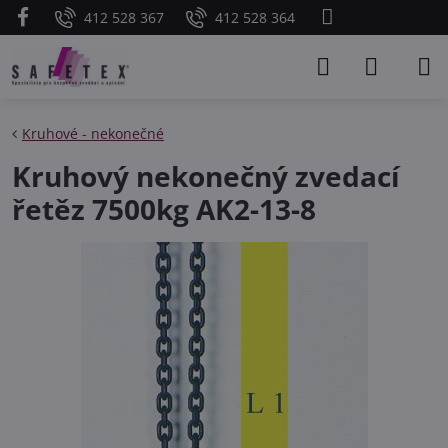
412 528 367
412 528 364
Kruhové - nekonečné
Kruhový nekonečný zvedací
řetěz 7500kg AK2-13-8