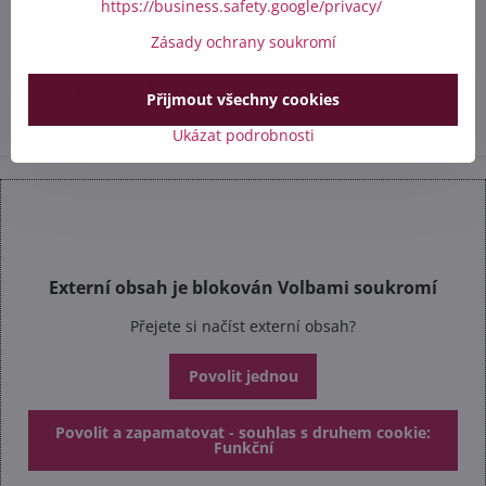
+420 412 528 367
https://business.safety.google/privacy/
Zásady ochrany soukromí
+420 602 284 314
info​@safetex​.cz
Přijmout všechny cookies
Ukázat podrobnosti
Externí obsah je blokován Volbami soukromí
Přejete si načíst externí obsah?
Povolit jednou
Povolit a zapamatovat - souhlas s druhem cookie:
Funkční