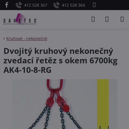
412 528 367
412 528 364
Kruhové - nekonečné
Dvojitý kruhový nekonečný
zvedací řetěz s okem 6700kg
AK4-10-8-RG