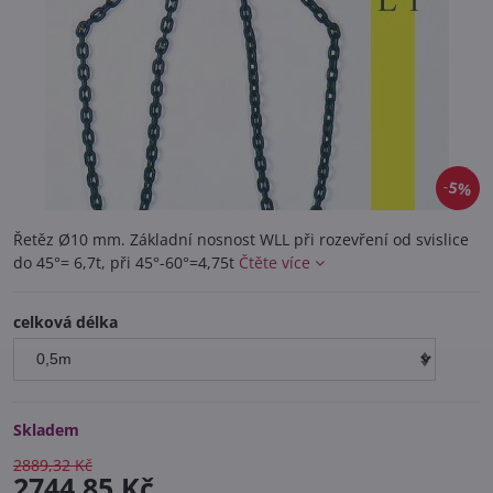
5%
Řetěz Ø10 mm. Základní nosnost WLL při rozevření od svislice
do 45°= 6,7t, při 45°-60°=4,75t
Čtěte více
celková délka
Skladem
2889,32 Kč
2744,85 Kč