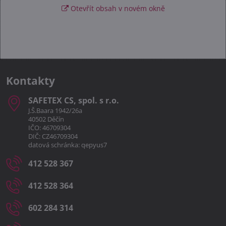
Otevřít obsah v novém okně
Kontakty
SAFETEX CS, spol​. s r​.o​.
J.Š.Baara 1942/26a
40502 Děčín
IČO: 46709304
DIČ: CZ46709304
datová schránka: qepyus7
412 528 367
412 528 364
602 284 314