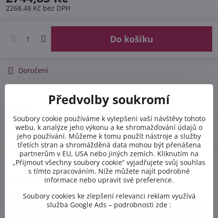
2268,48 Kč
bez DPH
Do košíku
Doručení
Předvolby soukromí
Popis
Soubory cookie používáme k vylepšení vaší návštěvy tohoto
webu, k analýze jeho výkonu a ke shromažďování údajů o
Diskuse
0
jeho používání. Můžeme k tomu použít nástroje a služby
třetích stran a shromážděná data mohou být přenášena
partnerům v EU, USA nebo jiných zemích. Kliknutím na
Potřebujete poradit s
„Přijmout všechny soubory cookie“ vyjadřujete svůj souhlas
s tímto zpracováním. Níže můžete najít podrobné
objednávkou?
informace nebo upravit své preference.
Kontaktujte nás PO-PÁ 8:00 - 16:00:
Soubory cookies ke zlepšení relevanci reklam využívá
služba Google Ads – podrobnosti zde :