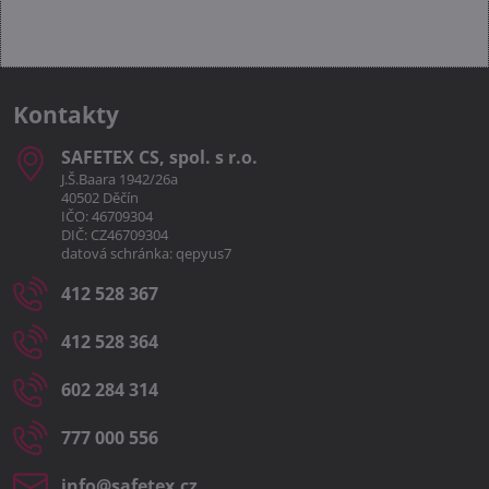
Kontakty
SAFETEX CS, spol​. s r​.o​.
J.Š.Baara 1942/26a
40502 Děčín
IČO: 46709304
DIČ: CZ46709304
datová schránka: qepyus7
412 528 367
412 528 364
602 284 314
777 000 556
info​@safetex​.cz