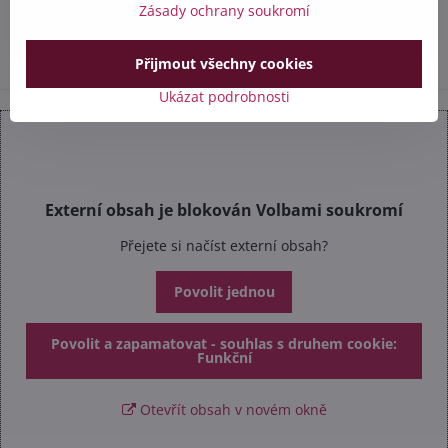
Zásady ochrany soukromí
info​@safetex​.cz
Přijmout všechny cookies
Ukázat podrobnosti
Externí obsah je blokován Volbami soukromí
Přejete si načíst externí obsah?
Povolit jednou
Povolit a zapamatovat - souhlas s druhem cookie:
Funkční
Otevřít obsah v novém okně