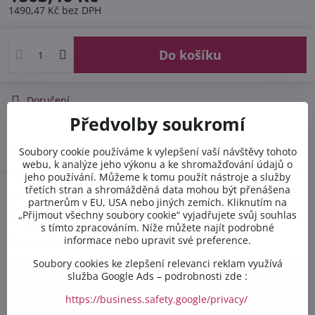
1490,47 Kč
bez DPH
Do košíku
Doručení
Předvolby soukromí
Diskuse
Soubory cookie používáme k vylepšení vaší návštěvy tohoto
0
webu, k analýze jeho výkonu a ke shromažďování údajů o
jeho používání. Můžeme k tomu použít nástroje a služby
třetích stran a shromážděná data mohou být přenášena
Potřebujete poradit s
partnerům v EU, USA nebo jiných zemích. Kliknutím na
objednávkou?
„Přijmout všechny soubory cookie“ vyjadřujete svůj souhlas
s tímto zpracováním. Níže můžete najít podrobné
informace nebo upravit své preference.
Kontaktujte nás PO-PÁ 8:00 - 16:00:
Soubory cookies ke zlepšení relevanci reklam využívá
služba Google Ads – podrobnosti zde :
+420 412 528 367
https://business.safety.google/privacy/
+420 602 284 314