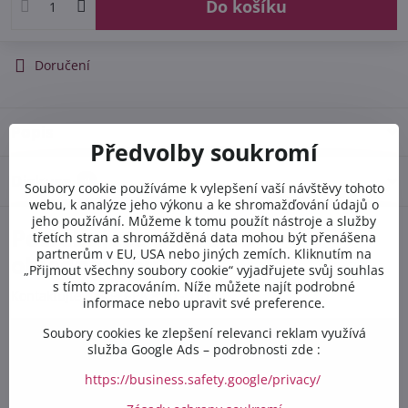
Do košíku
Doručení
Popis
Předvolby soukromí
Diskuse
0
Soubory cookie používáme k vylepšení vaší návštěvy tohoto
webu, k analýze jeho výkonu a ke shromažďování údajů o
jeho používání. Můžeme k tomu použít nástroje a služby
Potřebujete poradit s
třetích stran a shromážděná data mohou být přenášena
partnerům v EU, USA nebo jiných zemích. Kliknutím na
objednávkou?
„Přijmout všechny soubory cookie“ vyjadřujete svůj souhlas
s tímto zpracováním. Níže můžete najít podrobné
Kontaktujte nás PO-PÁ 8:00 - 16:00:
informace nebo upravit své preference.
Soubory cookies ke zlepšení relevanci reklam využívá
+420 412 528 367
služba Google Ads – podrobnosti zde :
https://business.safety.google/privacy/
+420 602 284 314