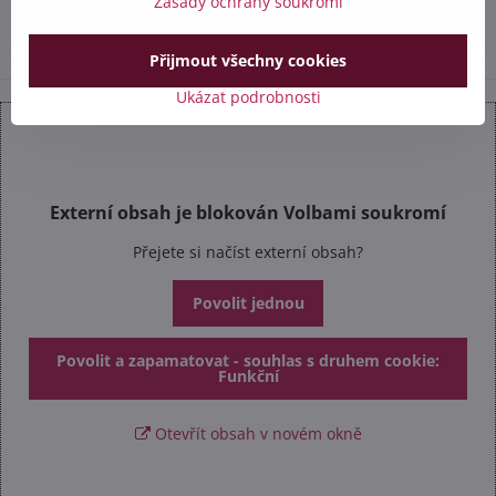
Zásady ochrany soukromí
info​@safetex​.cz
Přijmout všechny cookies
Ukázat podrobnosti
Externí obsah je blokován Volbami soukromí
Přejete si načíst externí obsah?
Povolit jednou
Povolit a zapamatovat - souhlas s druhem cookie:
Funkční
Otevřít obsah v novém okně