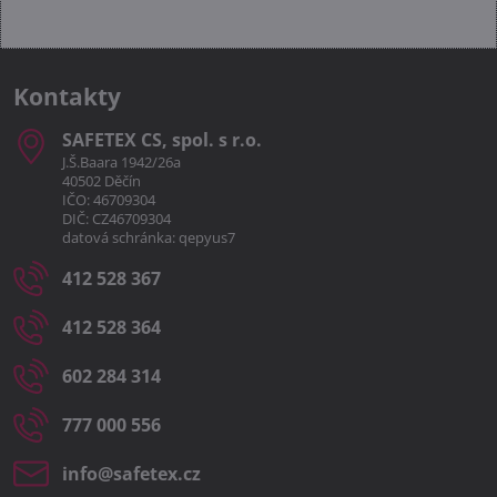
Kontakty
SAFETEX CS, spol​. s r​.o​.
J.Š.Baara 1942/26a
40502 Děčín
IČO: 46709304
DIČ: CZ46709304
datová schránka: qepyus7
412 528 367
412 528 364
602 284 314
777 000 556
info​@safetex​.cz