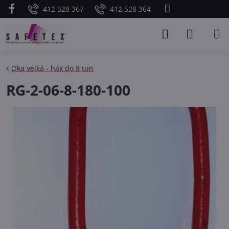
412 528 367
412 528 364
Oka velká - hák do 8 tun
RG-2-06-8-180-100