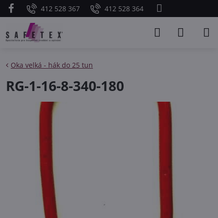
412 528 367
412 528 364
Oka velká - hák do 25 tun
RG-1-16-8-340-180