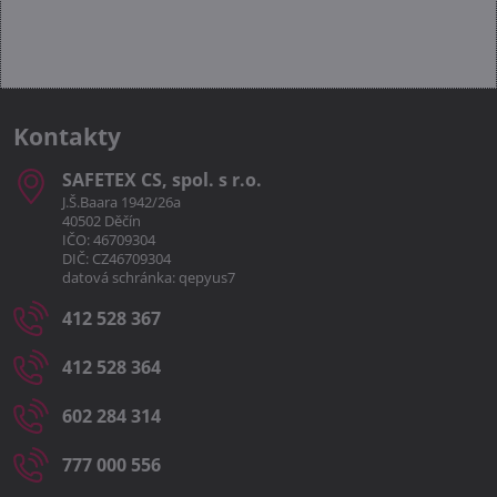
Kontakty
SAFETEX CS, spol​. s r​.o​.
J.Š.Baara 1942/26a
40502 Děčín
IČO: 46709304
DIČ: CZ46709304
datová schránka: qepyus7
412 528 367
412 528 364
602 284 314
777 000 556