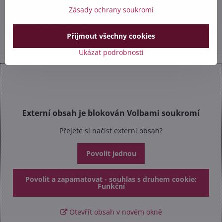
+420 602 284 314
Zásady ochrany soukromí
info​@safetex​.cz
Přijmout všechny cookies
Ukázat podrobnosti
Externí obsah je blokován Volbami soukromí
Přejete si načíst externí obsah?
Povolit jednou
Povolit a zapamatovat - souhlas s druhem cookie:
Funkční
Otevřít obsah v novém okně