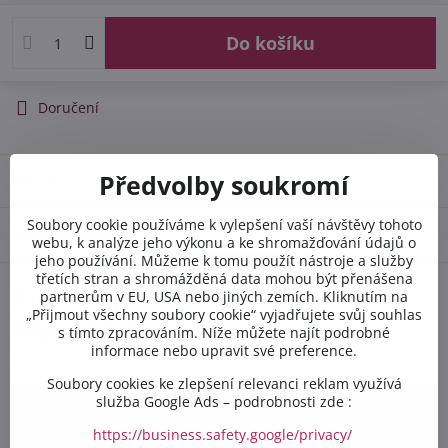
Do košíku
Doručení
Popis
Předvolby soukromí
Soubory cookie používáme k vylepšení vaší návštěvy tohoto
Diskuse
0
webu, k analýze jeho výkonu a ke shromažďování údajů o
jeho používání. Můžeme k tomu použít nástroje a služby
třetích stran a shromážděná data mohou být přenášena
Potřebujete poradit s
partnerům v EU, USA nebo jiných zemích. Kliknutím na
„Přijmout všechny soubory cookie“ vyjadřujete svůj souhlas
objednávkou?
s tímto zpracováním. Níže můžete najít podrobné
informace nebo upravit své preference.
Kontaktujte nás PO-PÁ 8:00 - 16:00:
Soubory cookies ke zlepšení relevanci reklam využívá
služba Google Ads – podrobnosti zde :
+420 412 528 367
https://business.safety.google/privacy/