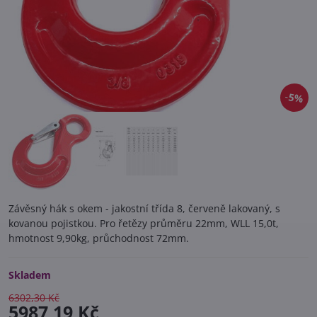
5%
Závěsný hák s okem - jakostní třída 8, červeně lakovaný, s
kovanou pojistkou. Pro řetězy průměru 22mm, WLL 15,0t,
hmotnost 9,90kg, průchodnost 72mm.
Skladem
6302,30 Kč
5987,19 Kč