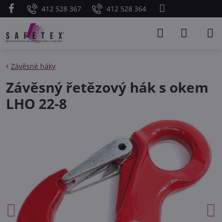
412 528 367
412 528 364
Závěsné háky
Závěsný řetězový hák s okem
LHO 22-8