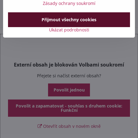
Zásady ochrany soukromí
info​@safetex​.cz
Přijmout všechny cookies
Ukázat podrobnosti
Externí obsah je blokován Volbami soukromí
Přejete si načíst externí obsah?
Povolit jednou
Povolit a zapamatovat - souhlas s druhem cookie:
Funkční
Otevřít obsah v novém okně