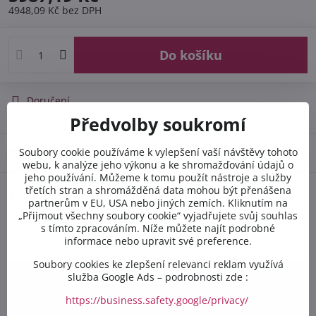
4948,09 Kč
bez DPH
Do košíku
Doručení
Předvolby soukromí
Diskuse
Soubory cookie používáme k vylepšení vaší návštěvy tohoto
0
webu, k analýze jeho výkonu a ke shromažďování údajů o
jeho používání. Můžeme k tomu použít nástroje a služby
třetích stran a shromážděná data mohou být přenášena
Potřebujete poradit s
partnerům v EU, USA nebo jiných zemích. Kliknutím na
objednávkou?
„Přijmout všechny soubory cookie“ vyjadřujete svůj souhlas
s tímto zpracováním. Níže můžete najít podrobné
informace nebo upravit své preference.
Kontaktujte nás PO-PÁ 8:00 - 16:00:
Soubory cookies ke zlepšení relevanci reklam využívá
služba Google Ads – podrobnosti zde :
+420 412 528 367
https://business.safety.google/privacy/
+420 602 284 314