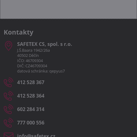
Kontakty
SAFETEX CS, spol​. s r​.o​.
J.Š.Baara 1942/26a
40502 Děčín
IČO: 46709304
DIČ: CZ46709304
datová schránka: qepyus7
412 528 367
412 528 364
602 284 314
777 000 556
info​@safetex​.cz