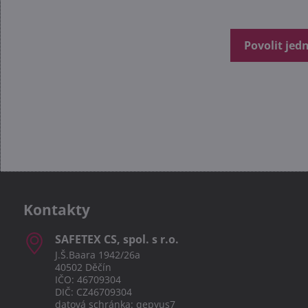
Povolit jed
Kontakty
SAFETEX CS, spol​. s r​.o​.
J.Š.Baara 1942/26a
40502 Děčín
IČO: 46709304
DIČ: CZ46709304
datová schránka: qepyus7