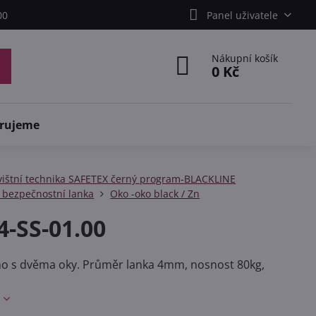
00
Panel uživatele
Nákupní košík
0 Kč
rujeme
vištní technika SAFETEX černý program-BLACKLINE
 bezpečnostní lanka
Oko -oko black / Zn
4-SS-01.00
no s dvěma oky. Průměr lanka 4mm, nosnost 80kg,
e