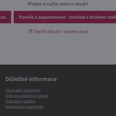
Přejete si načíst externí obsah?
nou
Povolit a zapamatovat - souhlas s druhem coo
Otevřít obsah v novém okně
Důležité informace
Obchodní podmínky
Ochrana osobních údajů
Doprava a platba
Reklamační podmínky