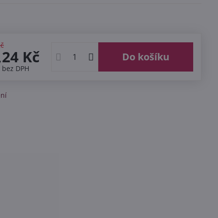
Kč
,24 Kč
Do košíku
č
bez DPH
ní