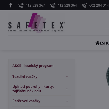
412 528 367
412 528 364
602 284 314
ESH
AKCE - lesnický program
Textilní vazáky
Upínací popruhy - kurty,
zajištění nákladu
Řetězové vazáky