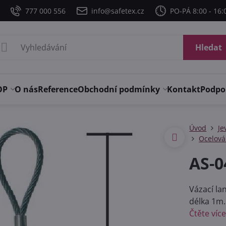
777 000 556
info@safetex.cz
PO-PÁ 8:00 - 16:
Hledat
OP
O nás
Reference
Obchodní podmínky
Kontakt
Podpo
Úvod
Je
Ocelová
AS-0
Vázací la
délka 1m.
Čtěte víc