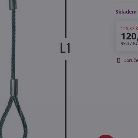
Skladem
126,57 
120
99,37 K
Doruče