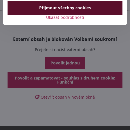
Přijmout všechny cookies
Ukázat podrobnosti
Externí obsah je blokován Volbami soukromí
Přejete si načíst externí obsah?
Povolit jednou
Povolit a zapamatovat - souhlas s druhem cookie:
Funkční
Otevřít obsah v novém okně