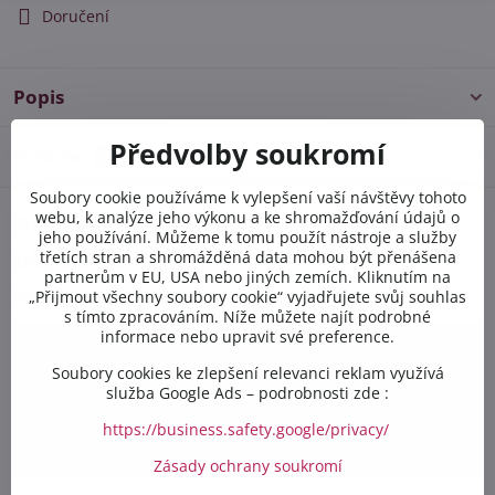
Doručení
Popis
Předvolby soukromí
Diskuse
0
Soubory cookie používáme k vylepšení vaší návštěvy tohoto
webu, k analýze jeho výkonu a ke shromažďování údajů o
Potřebujete poradit s
jeho používání. Můžeme k tomu použít nástroje a služby
objednávkou?
třetích stran a shromážděná data mohou být přenášena
partnerům v EU, USA nebo jiných zemích. Kliknutím na
Kontaktujte nás PO-PÁ 8:00 - 16:00:
„Přijmout všechny soubory cookie“ vyjadřujete svůj souhlas
s tímto zpracováním. Níže můžete najít podrobné
informace nebo upravit své preference.
+420 412 528 367
Soubory cookies ke zlepšení relevanci reklam využívá
služba Google Ads – podrobnosti zde :
+420 602 284 314
https://business.safety.google/privacy/
info​@safetex​.cz
Zásady ochrany soukromí