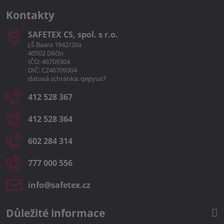
Kontakty
SAFETEX CS, spol​. s r​.o​.
J.Š.Baara 1942/26a
40502 Děčín
IČO: 46709304
DIČ: CZ46709304
datová schránka: qepyus7
412 528 367
412 528 364
602 284 314
777 000 556
info​@safetex​.cz
Důležité informace