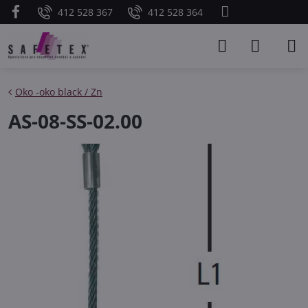
412 528 367
412 528 364
Oko -oko black / Zn
AS-08-SS-02.00