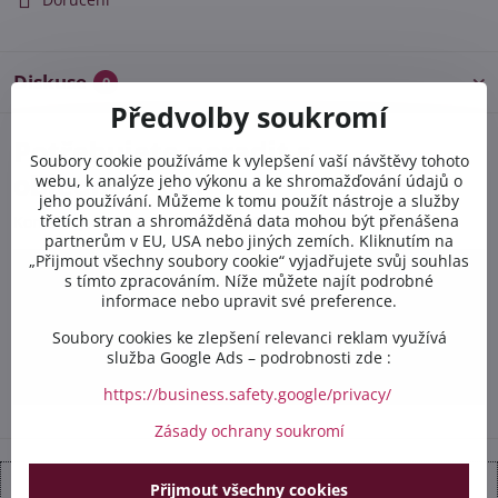
Diskuse
0
Předvolby soukromí
Potřebujete poradit s
Soubory cookie používáme k vylepšení vaší návštěvy tohoto
objednávkou?
webu, k analýze jeho výkonu a ke shromažďování údajů o
jeho používání. Můžeme k tomu použít nástroje a služby
třetích stran a shromážděná data mohou být přenášena
Kontaktujte nás PO-PÁ 8:00 - 16:00:
partnerům v EU, USA nebo jiných zemích. Kliknutím na
„Přijmout všechny soubory cookie“ vyjadřujete svůj souhlas
s tímto zpracováním. Níže můžete najít podrobné
+420 412 528 367
informace nebo upravit své preference.
+420 602 284 314
Soubory cookies ke zlepšení relevanci reklam využívá
služba Google Ads – podrobnosti zde :
info​@safetex​.cz
https://business.safety.google/privacy/
Zásady ochrany soukromí
Přijmout všechny cookies