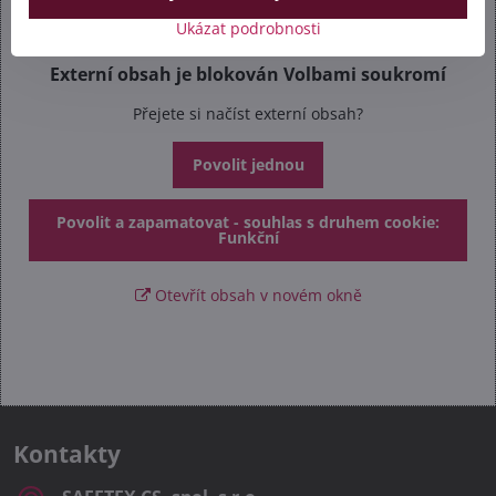
Ukázat podrobnosti
Externí obsah je blokován Volbami soukromí
Přejete si načíst externí obsah?
Povolit jednou
Povolit a zapamatovat - souhlas s druhem cookie:
Funkční
Otevřít obsah v novém okně
Kontakty