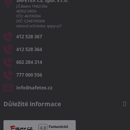
SAFETEX CS, spol​. s r​.o​.
J.Š.Baara 1942/26a
40502 Děčín
IČO: 46709304
DIČ: CZ46709304
datová schránka: qepyus7
412 528 367
412 528 364
602 284 314
777 000 556
info​@safetex​.cz
Důležité informace