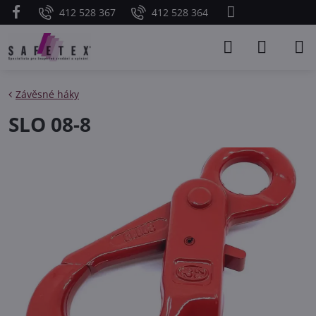
412 528 367
412 528 364
Závěsné háky
SLO 08-8