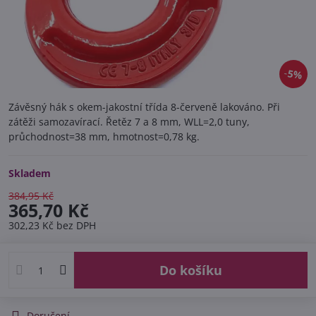
5%
Závěsný hák s okem-jakostní třída 8-červeně lakováno. Při
zátěži samozavírací. Řetěz 7 a 8 mm, WLL=2,0 tuny,
průchodnost=38 mm, hmotnost=0,78 kg.
Skladem
384,95 Kč
365,70 Kč
302,23 Kč
bez DPH
Do košíku
Doručení