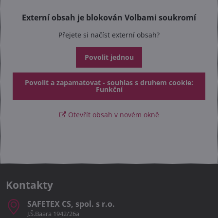
Externí obsah je blokován Volbami soukromí
Přejete si načíst externí obsah?
Povolit jednou
Povolit a zapamatovat - souhlas s druhem cookie:
Funkční
Otevřít obsah v novém okně
Kontakty
SAFETEX CS, spol​. s r​.o​.
J.Š.Baara 1942/26a