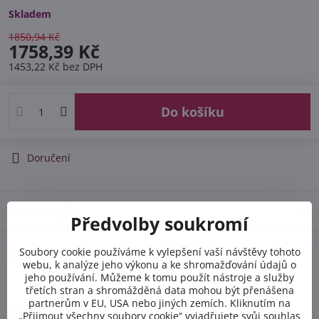
Skladem
1850,94 Kč
1758,39 Kč
1453,22 Kč
bez DPH
Do košíku
Doručení
Diskuse
0
Předvolby soukromí
Související produkty
Soubory cookie používáme k vylepšení vaší návštěvy tohoto
webu, k analýze jeho výkonu a ke shromažďování údajů o
jeho používání. Můžeme k tomu použít nástroje a služby
třetích stran a shromážděná data mohou být přenášena
LS 2-100-4
partnerům v EU, USA nebo jiných zemích. Kliknutím na
-5%
„Přijmout všechny soubory cookie“ vyjadřujete svůj souhlas