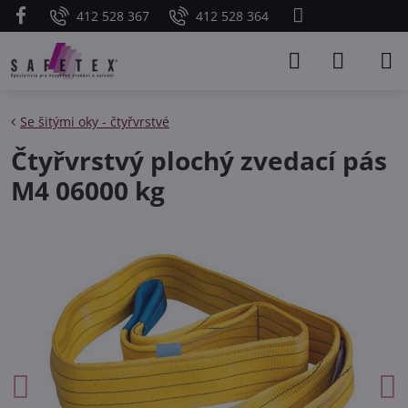
412 528 367
412 528 364
Se šitými oky - čtyřvrstvé
Čtyřvrstvý plochý zvedací pás
M4 06000 kg