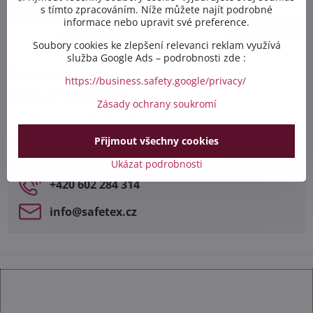
Skladem
s tímto zpracováním. Níže můžete najít podrobné
2995,68 Kč
Sleva 5%
informace nebo upravit své preference.
Do košíku
2845,89 Kč
Soubory cookies ke zlepšení relevanci reklam využívá
služba Google Ads – podrobnosti zde :
Potřebujete poradit s
https://business.safety.google/privacy/
objednávkou?
Zásady ochrany soukromí
Kontaktujte nás PO-PÁ 8:00 - 16:00:
Přijmout všechny cookies
+420 412 528 367
Ukázat podrobnosti
+420 602 284 314
info​@safetex​.cz