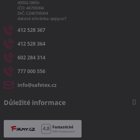
40502 Děčín
IČO: 46709304
DIČ: CZ46709304
datová schránka: qepyus7
412 528 367
412 528 364
602 284 314
777 000 556
info​@safetex​.cz
Důležité informace