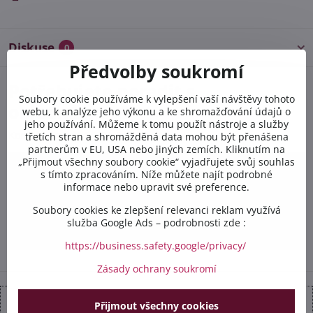
Diskuse
0
Předvolby soukromí
Potřebujete poradit s
Soubory cookie používáme k vylepšení vaší návštěvy tohoto
objednávkou?
webu, k analýze jeho výkonu a ke shromažďování údajů o
jeho používání. Můžeme k tomu použít nástroje a služby
Kontaktujte nás PO-PÁ 8:00 - 16:00:
třetích stran a shromážděná data mohou být přenášena
partnerům v EU, USA nebo jiných zemích. Kliknutím na
„Přijmout všechny soubory cookie“ vyjadřujete svůj souhlas
+420 412 528 367
s tímto zpracováním. Níže můžete najít podrobné
informace nebo upravit své preference.
+420 602 284 314
Soubory cookies ke zlepšení relevanci reklam využívá
služba Google Ads – podrobnosti zde :
info​@safetex​.cz
https://business.safety.google/privacy/
Zásady ochrany soukromí
Přijmout všechny cookies