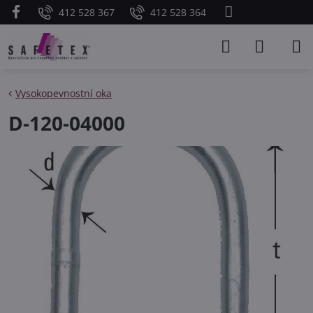
412 528 367
412 528 364
Vysokopevnostní oka
D-120-04000