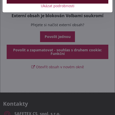
Ukázat podrobnosti
Externí obsah je blokován Volbami soukromí
Přejete si načíst externí obsah?
Povolit jednou
Povolit a zapamatovat - souhlas s druhem cookie:
Funkční
Otevřít obsah v novém okně
Kontakty
SAFETEX CS, spol​. s r​.o​.