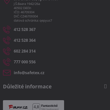
J.Š.Baara 1942/26a
40502 Děčín
IČO: 46709304
DIČ: CZ46709304
datová schránka: qepyus7
412 528 367
412 528 364
602 284 314
777 000 556
info​@safetex​.cz
Důležité informace