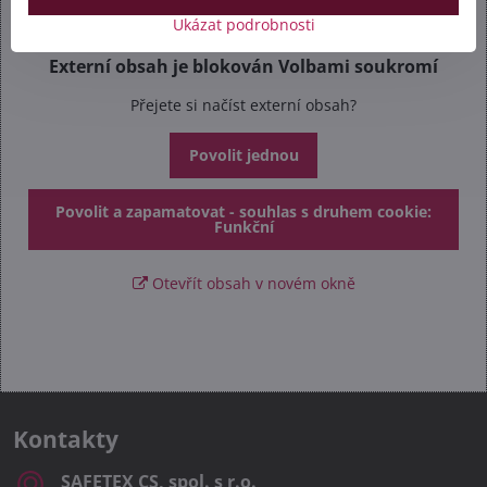
Ukázat podrobnosti
Externí obsah je blokován Volbami soukromí
Přejete si načíst externí obsah?
Povolit jednou
Povolit a zapamatovat - souhlas s druhem cookie:
Funkční
Otevřít obsah v novém okně
Kontakty
SAFETEX CS, spol​. s r​.o​.