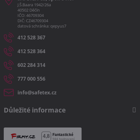
J.Š.Baara 1942/26a
40502 Děčín
IČO: 46709304
DIČ: CZ46709304
datová schránka: qepyus7
412 528 367
412 528 364
602 284 314
777 000 556
info​@safetex​.cz
Důležité informace