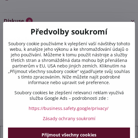
Diskuse
0
Předvolby soukromí
Potřebujete poradit s
Soubory cookie používáme k vylepšení vaší návštěvy tohoto
objednávkou?
webu, k analýze jeho výkonu a ke shromažďování údajů o
jeho používání. Můžeme k tomu použít nástroje a služby
Kontaktujte nás PO-PÁ 8:00 - 16:00:
třetích stran a shromážděná data mohou být přenášena
partnerům v EU, USA nebo jiných zemích. Kliknutím na
„Přijmout všechny soubory cookie“ vyjadřujete svůj souhlas
+420 412 528 367
s tímto zpracováním. Níže můžete najít podrobné
informace nebo upravit své preference.
+420 602 284 314
Soubory cookies ke zlepšení relevanci reklam využívá
služba Google Ads – podrobnosti zde :
info​@safetex​.cz
https://business.safety.google/privacy/
Zásady ochrany soukromí
Přijmout všechny cookies