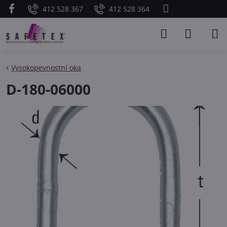
412 528 367
412 528 364
Vysokopevnostní oka
D-180-06000