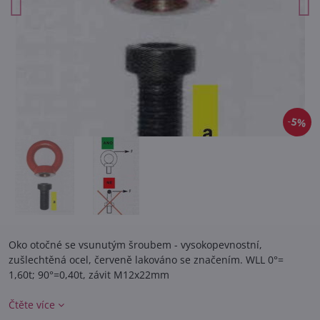
5%
Oko otočné se vsunutým šroubem - vysokopevnostní,
zušlechtěná ocel, červeně lakováno se značením. WLL 0°=
1,60t; 90°=0,40t, závit M12x22mm
Čtěte více