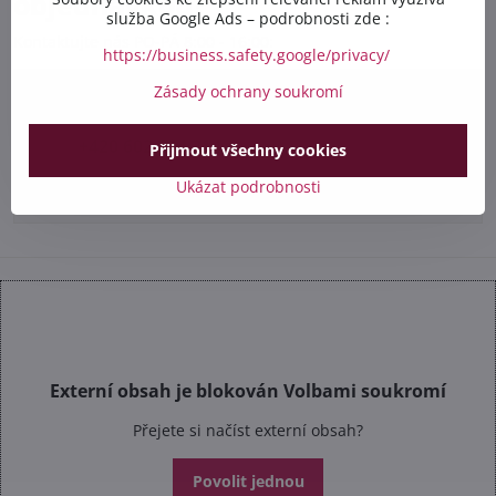
objednávkou?
služba Google Ads – podrobnosti zde :
Kontaktujte nás PO-PÁ 8:00 - 16:00:
https://business.safety.google/privacy/
Zásady ochrany soukromí
+420 412 528 367
+420 602 284 314
Přijmout všechny cookies
Ukázat podrobnosti
info​@safetex​.cz
Externí obsah je blokován Volbami soukromí
Přejete si načíst externí obsah?
Povolit jednou