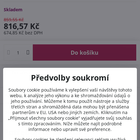
Skladem
859,55 Kč
816,57 Kč
674,85 Kč
bez DPH
Do košíku
Doručení
Předvolby soukromí
Soubory cookie používáme k vylepšení vaší návštěvy tohoto
Popis
webu, k analýze jeho výkonu a ke shromažďování údajů o
jeho používání. Můžeme k tomu použít nástroje a služby
třetích stran a shromážděná data mohou být přenášena
Diskuse
partnerům v EU, USA nebo jiných zemích. Kliknutím na
0
„Přijmout všechny soubory cookie“ vyjadřujete svůj souhlas
s tímto zpracováním. Níže můžete najít podrobné
informace nebo upravit své preference.
Potřebujete poradit s
Soubory cookies ke zlepšení relevanci reklam využívá