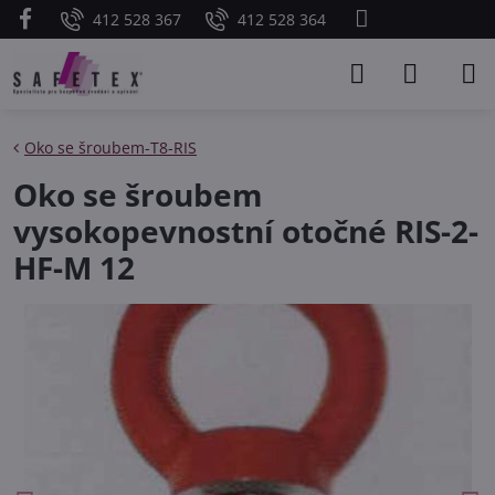
412 528 367
412 528 364
Oko se šroubem-T8-RIS
Oko se šroubem
vysokopevnostní otočné RIS-2-
HF-M 12