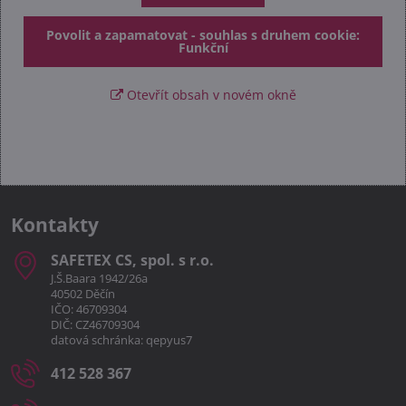
Povolit a zapamatovat - souhlas s druhem cookie:
Funkční
Otevřít obsah v novém okně
Kontakty
SAFETEX CS, spol​. s r​.o​.
J.Š.Baara 1942/26a
40502 Děčín
IČO: 46709304
DIČ: CZ46709304
datová schránka: qepyus7
412 528 367