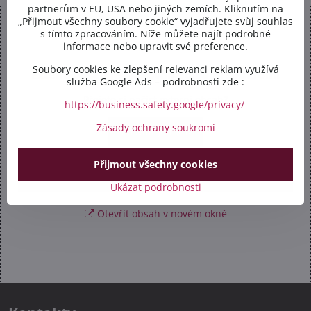
partnerům v EU, USA nebo jiných zemích. Kliknutím na
„Přijmout všechny soubory cookie“ vyjadřujete svůj souhlas
s tímto zpracováním. Níže můžete najít podrobné
informace nebo upravit své preference.
Soubory cookies ke zlepšení relevanci reklam využívá
Externí obsah je blokován Volbami soukromí
služba Google Ads – podrobnosti zde :
Přejete si načíst externí obsah?
https://business.safety.google/privacy/
Zásady ochrany soukromí
Povolit jednou
Přijmout všechny cookies
Povolit a zapamatovat - souhlas s druhem cookie:
Funkční
Ukázat podrobnosti
Otevřít obsah v novém okně