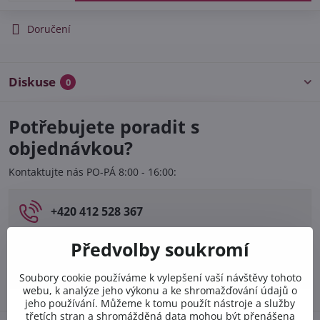
Doručení
Diskuse
0
Potřebujete poradit s
objednávkou?
Kontaktujte nás PO-PÁ 8:00 - 16:00:
+420 412 528 367
+420 602 284 314
Předvolby soukromí
info​@safetex​.cz
Soubory cookie používáme k vylepšení vaší návštěvy tohoto
webu, k analýze jeho výkonu a ke shromažďování údajů o
jeho používání. Můžeme k tomu použít nástroje a služby
třetích stran a shromážděná data mohou být přenášena