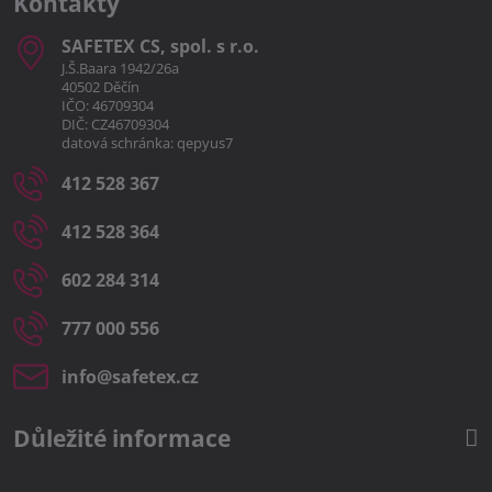
Kontakty
SAFETEX CS, spol​. s r​.o​.
J.Š.Baara 1942/26a
40502 Děčín
IČO: 46709304
DIČ: CZ46709304
datová schránka: qepyus7
412 528 367
412 528 364
602 284 314
777 000 556
info​@safetex​.cz
Důležité informace