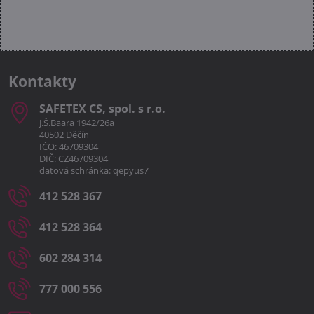
Kontakty
SAFETEX CS, spol​. s r​.o​.
J.Š.Baara 1942/26a
40502 Děčín
IČO: 46709304
DIČ: CZ46709304
datová schránka: qepyus7
412 528 367
412 528 364
602 284 314
777 000 556