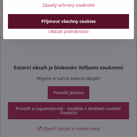
+420 602 284 314
Zásady ochrany soukromí
info​@safetex​.cz
Přijmout všechny cookies
Ukázat podrobnosti
Externí obsah je blokován Volbami soukromí
Přejete si načíst externí obsah?
Povolit jednou
Povolit a zapamatovat - souhlas s druhem cookie:
Funkční
Otevřít obsah v novém okně