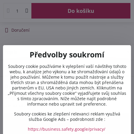
Do košíku
Doručení
Popis
Předvolby soukromí
Soubory cookie používáme k vylepšení vaší návštěvy tohoto
Diskuse
0
webu, k analýze jeho výkonu a ke shromažďování údajů o
jeho používání. Můžeme k tomu použít nástroje a služby
třetích stran a shromážděná data mohou být přenášena
Potřebujete poradit s
partnerům v EU, USA nebo jiných zemích. Kliknutím na
„Přijmout všechny soubory cookie“ vyjadřujete svůj souhlas
objednávkou?
s tímto zpracováním. Níže můžete najít podrobné
informace nebo upravit své preference.
Kontaktujte nás PO-PÁ 8:00 - 16:00:
Soubory cookies ke zlepšení relevanci reklam využívá
služba Google Ads – podrobnosti zde :
+420 412 528 367
https://business.safety.google/privacy/