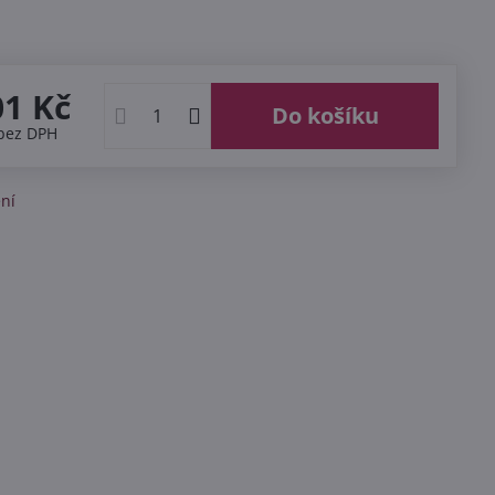
01 Kč
Do košíku
bez DPH
ní