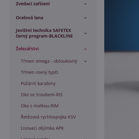
Zvedací zařízení
Ocelová lana
Jevištní technika SAFETEX
černý program-BLACKLINE
Železářství
Třmen omega - obloukovitý
Třmen rovný typD
Požární karabiny
Oko se šroubem-RIS
Oko s matkou-RIM
Řetězová rychlospojka KSV
Lisovací objímka APK