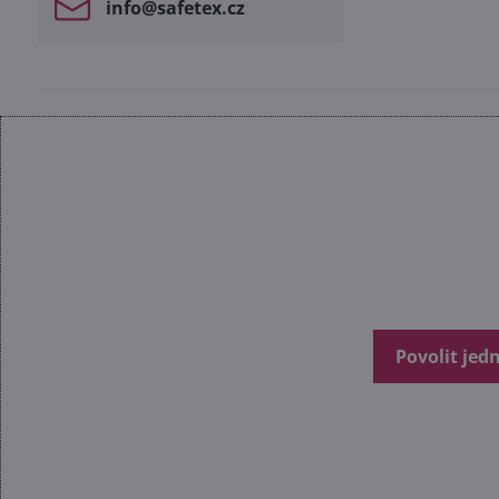
info​@safetex​.cz
Povolit jed