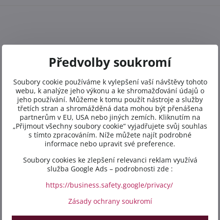
Předvolby soukromí
Soubory cookie používáme k vylepšení vaší návštěvy tohoto
webu, k analýze jeho výkonu a ke shromažďování údajů o
jeho používání. Můžeme k tomu použít nástroje a služby
třetích stran a shromážděná data mohou být přenášena
partnerům v EU, USA nebo jiných zemích. Kliknutím na
„Přijmout všechny soubory cookie“ vyjadřujete svůj souhlas
s tímto zpracováním. Níže můžete najít podrobné
informace nebo upravit své preference.
Soubory cookies ke zlepšení relevanci reklam využívá
služba Google Ads – podrobnosti zde :
https://business.safety.google/privacy/
Zásady ochrany soukromí