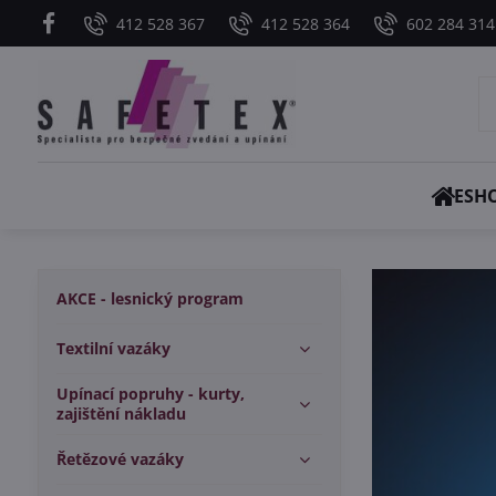
412 528 367
412 528 364
602 284 314
ESH
AKCE - lesnický program
Textilní vazáky
Upínací popruhy - kurty,
zajištění nákladu
Řetězové vazáky