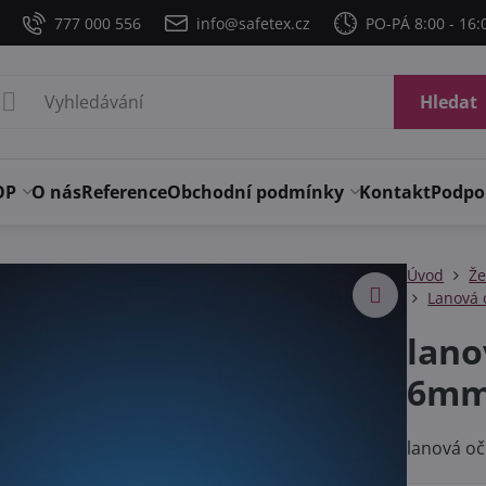
777 000 556
info@safetex.cz
PO-PÁ 8:00 - 16:
Hledat
OP
O nás
Reference
Obchodní podmínky
Kontakt
Podpo
Úvod
Že
Lanová 
lano
6m
lanová o