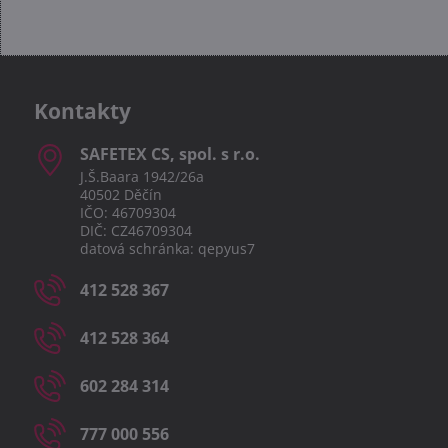
Kontakty
SAFETEX CS, spol​. s r​.o​.
J.Š.Baara 1942/26a
40502 Děčín
IČO: 46709304
DIČ: CZ46709304
datová schránka: qepyus7
412 528 367
412 528 364
602 284 314
777 000 556