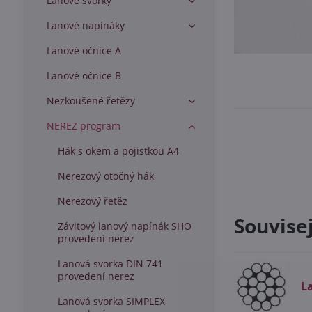
Lanové svorky
Lanové napínáky
Lanové očnice A
Lanové očnice B
Nezkoušené řetězy
NEREZ program
Hák s okem a pojistkou A4
Nerezový otočný hák
Nerezový řetěz
Souvise
Závitový lanový napínák SHO
provedení nerez
Lanová svorka DIN 741
provedení nerez
L
Lanová svorka SIMPLEX