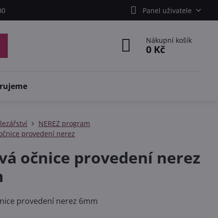
00
Panel uživatele
Nákupní košík
0 Kč
rujeme
lezářství
NEREZ program
očnice provedení nerez
vá očnice provedení nerez
m
čnice provedení nerez 6mm