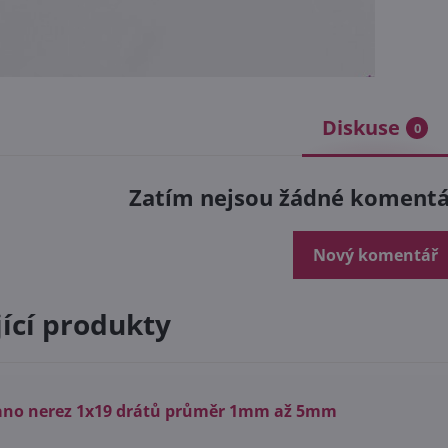
Diskuse
0
Zatím nejsou žádné komentář
Nový komentář
jící produkty
ano nerez 1x19 drátů průměr 1mm až 5mm