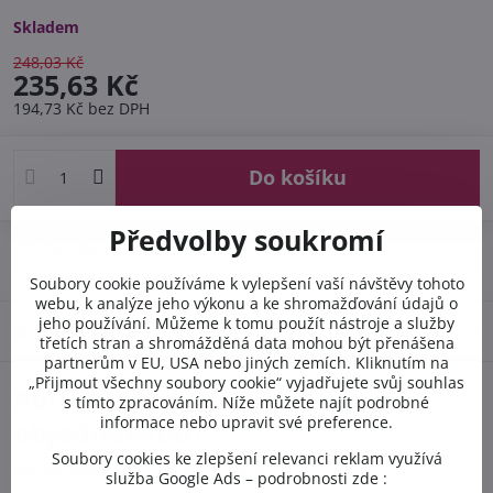
Skladem
248,03 Kč
235,63 Kč
194,73 Kč
bez DPH
Do košíku
Předvolby soukromí
Doručení
Soubory cookie používáme k vylepšení vaší návštěvy tohoto
webu, k analýze jeho výkonu a ke shromažďování údajů o
jeho používání. Můžeme k tomu použít nástroje a služby
Diskuse
0
třetích stran a shromážděná data mohou být přenášena
partnerům v EU, USA nebo jiných zemích. Kliknutím na
„Přijmout všechny soubory cookie“ vyjadřujete svůj souhlas
Potřebujete poradit s
s tímto zpracováním. Níže můžete najít podrobné
informace nebo upravit své preference.
objednávkou?
Soubory cookies ke zlepšení relevanci reklam využívá
Kontaktujte nás PO-PÁ 8:00 - 16:00:
služba Google Ads – podrobnosti zde :