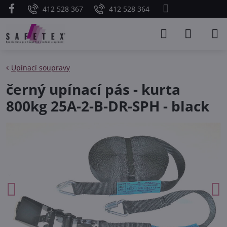
412 528 367
412 528 364
Upínací soupravy
černý upínací pás - kurta
800kg 25A-2-B-DR-SPH - black