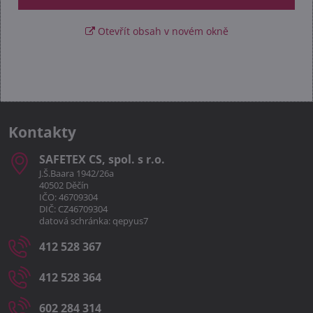
Otevřít obsah v novém okně
Kontakty
SAFETEX CS, spol​. s r​.o​.
J.Š.Baara 1942/26a
40502 Děčín
IČO: 46709304
DIČ: CZ46709304
datová schránka: qepyus7
412 528 367
412 528 364
602 284 314