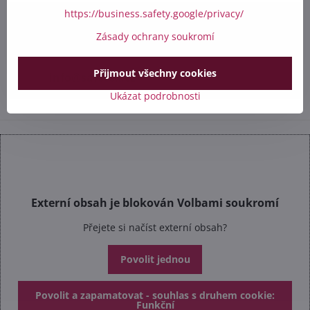
https://business.safety.google/privacy/
+420 412 528 367
Zásady ochrany soukromí
+420 602 284 314
Přijmout všechny cookies
info​@safetex​.cz
Ukázat podrobnosti
Externí obsah je blokován Volbami soukromí
Přejete si načíst externí obsah?
Povolit jednou
Povolit a zapamatovat - souhlas s druhem cookie:
Funkční