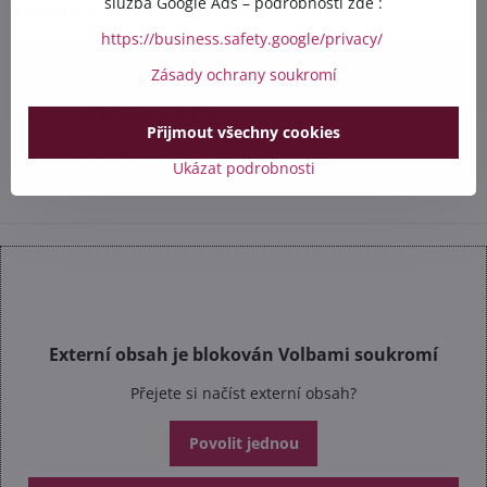
služba Google Ads – podrobnosti zde :
Kontaktujte nás PO-PÁ 8:00 - 16:00:
https://business.safety.google/privacy/
+420 412 528 367
Zásady ochrany soukromí
+420 602 284 314
Přijmout všechny cookies
info​@safetex​.cz
Ukázat podrobnosti
Externí obsah je blokován Volbami soukromí
Přejete si načíst externí obsah?
Povolit jednou