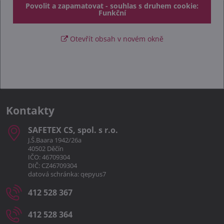
Povolit a zapamatovat - souhlas s druhem cookie:
Funkční
Otevřít obsah v novém okně
Kontakty
SAFETEX CS, spol​. s r​.o​.
J.Š.Baara 1942/26a
40502 Děčín
IČO: 46709304
DIČ: CZ46709304
datová schránka: qepyus7
412 528 367
412 528 364