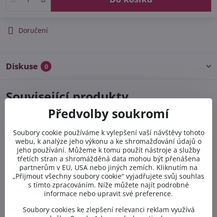
Doručení
Diskuse
0
Související produkty
Předvolby soukromí
černý upínací pás - kurta 450kg 25A-1-B-KL - black
Soubory cookie používáme k vylepšení vaší návštěvy tohoto
-5%
webu, k analýze jeho výkonu a ke shromažďování údajů o
Skladem
jeho používání. Můžeme k tomu použít nástroje a služby
od 74,82 Kč
Sleva 5%
třetích stran a shromážděná data mohou být přenášena
Zobrazit
od 71,08 Kč
partnerům v EU, USA nebo jiných zemích. Kliknutím na
„Přijmout všechny soubory cookie“ vyjadřujete svůj souhlas
s tímto zpracováním. Níže můžete najít podrobné
Potřebujete poradit s
informace nebo upravit své preference.
objednávkou?
Soubory cookies ke zlepšení relevanci reklam využívá