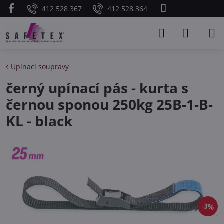
412 528 367
412 528 364
Upínací soupravy
černý upínací pás - kurta s
černou sponou 250kg 25B-1-B-
KL - black
3%