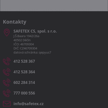
Kontakty
SAFETEX CS, spol​. s r​.o​.
J.Š.Baara 1942/26a
40502 Děčín
IČO: 46709304
DIČ: CZ46709304
datová schránka: qepyus7
412 528 367
412 528 364
602 284 314
777 000 556
info​@safetex​.cz