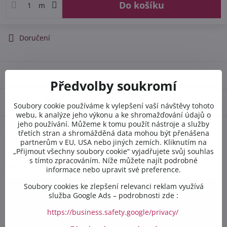
Do košíku
m
Doručení
Popis
Předvolby soukromí
Diskuse
0
Soubory cookie používáme k vylepšení vaší návštěvy tohoto
webu, k analýze jeho výkonu a ke shromažďování údajů o
jeho používání. Můžeme k tomu použít nástroje a služby
Potřebujete poradit s
třetích stran a shromážděná data mohou být přenášena
partnerům v EU, USA nebo jiných zemích. Kliknutím na
objednávkou?
„Přijmout všechny soubory cookie“ vyjadřujete svůj souhlas
s tímto zpracováním. Níže můžete najít podrobné
Kontaktujte nás PO-PÁ 8:00 - 16:00:
informace nebo upravit své preference.
Soubory cookies ke zlepšení relevanci reklam využívá
+420 412 528 367
služba Google Ads – podrobnosti zde :
https://business.safety.google/privacy/
+420 602 284 314