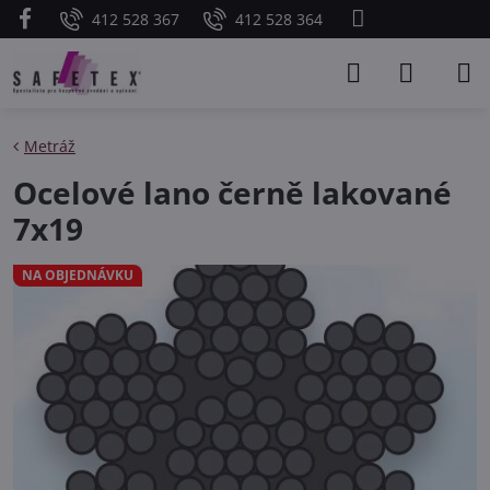
412 528 367
412 528 364
Metráž
Ocelové lano černě lakované
7x19
NA OBJEDNÁVKU