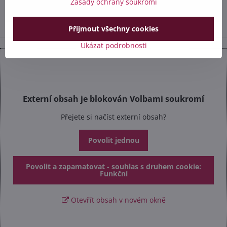
Zásady ochrany soukromí
info​@safetex​.cz
Přijmout všechny cookies
Ukázat podrobnosti
Externí obsah je blokován Volbami soukromí
Přejete si načíst externí obsah?
Povolit jednou
Povolit a zapamatovat - souhlas s druhem cookie:
Funkční
Otevřít obsah v novém okně