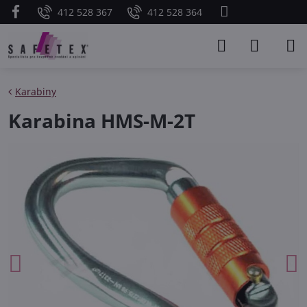
412 528 367
412 528 364
Karabiny
Karabina HMS-M-2T