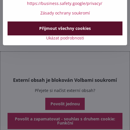
https://business.safety.google/privacy/
+420 412 528 367
Zásady ochrany soukromí
+420 602 284 314
info​@safetex​.cz
Přijmout všechny cookies
Ukázat podrobnosti
Externí obsah je blokován Volbami soukromí
Přejete si načíst externí obsah?
Povolit jednou
Povolit a zapamatovat - souhlas s druhem cookie:
Funkční