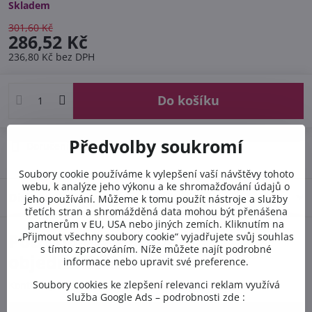
Skladem
301,60 Kč
286,52 Kč
236,80 Kč
bez DPH
Do košíku
Předvolby soukromí
Doručení
Soubory cookie používáme k vylepšení vaší návštěvy tohoto
webu, k analýze jeho výkonu a ke shromažďování údajů o
Diskuse
0
jeho používání. Můžeme k tomu použít nástroje a služby
třetích stran a shromážděná data mohou být přenášena
partnerům v EU, USA nebo jiných zemích. Kliknutím na
„Přijmout všechny soubory cookie“ vyjadřujete svůj souhlas
Potřebujete poradit s
s tímto zpracováním. Níže můžete najít podrobné
objednávkou?
informace nebo upravit své preference.
Soubory cookies ke zlepšení relevanci reklam využívá
Kontaktujte nás PO-PÁ 8:00 - 16:00:
služba Google Ads – podrobnosti zde :