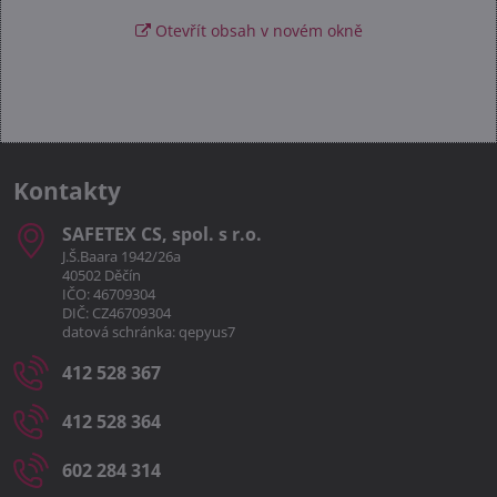
Otevřít obsah v novém okně
Kontakty
SAFETEX CS, spol​. s r​.o​.
J.Š.Baara 1942/26a
40502 Děčín
IČO: 46709304
DIČ: CZ46709304
datová schránka: qepyus7
412 528 367
412 528 364
602 284 314