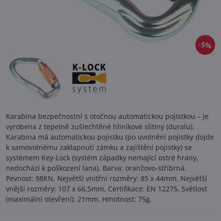
5%
Karabina bezpečnostní s otočnou automatickou pojistkou – je
vyrobena z tepelně zušlechtěné hliníkové slitiny (duralu).
Karabina má automatickou pojistku (po uvolnění pojistky dojde
k samovolnému zaklapnutí zámku a zajištění pojistky) se
systémem Key-Lock (systém západky nemající ostré hrany,
nedochází k poškození lana). Barva: oranžovo-stříbrná.
Pevnost: 98KN. Největší vnitřní rozměry: 85 x 44mm. Největší
vnější rozměry: 107 x 66,5mm, Certifikace: EN 12275. Světlost
(maximální otevření): 21mm. Hmotnost: 75g.