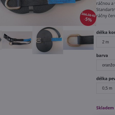
ráčnou a 
Standartn
266,30 Kč
ráčny čer
5%
délka ko
barva
délka pe
Skladem