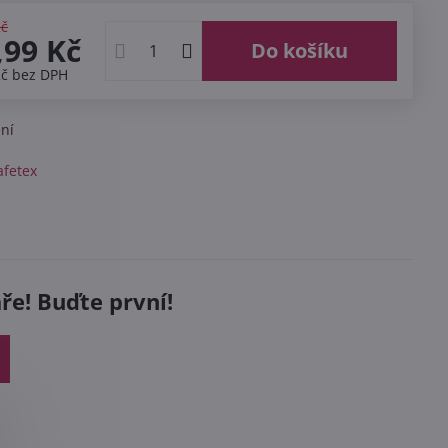
Kč
,99 Kč
Do košíku
Kč
bez DPH
ní
afetex
e! Buďte první!