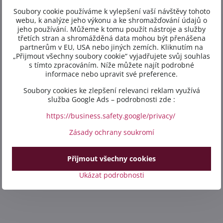
Soubory cookie používáme k vylepšení vaší návštěvy tohoto
webu, k analýze jeho výkonu a ke shromažďování údajů o
jeho používání. Můžeme k tomu použít nástroje a služby
třetích stran a shromážděná data mohou být přenášena
partnerům v EU, USA nebo jiných zemích. Kliknutím na
„Přijmout všechny soubory cookie“ vyjadřujete svůj souhlas
s tímto zpracováním. Níže můžete najít podrobné
informace nebo upravit své preference.
Soubory cookies ke zlepšení relevanci reklam využívá
služba Google Ads – podrobnosti zde :
https://business.safety.google/privacy/
Zásady ochrany soukromí
Přijmout všechny cookies
Ukázat podrobnosti