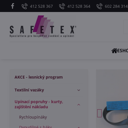
412 528 367
412 528 364
602 284 314
ESH
AKCE - lesnický program
Textilní vazáky
Upínací popruhy - kurty,
zajištění nákladu
Rychloupínáky
Dvoudílné s háky