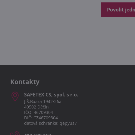
Povolit jed
Kontakty
SAFETEX CS, spol​. s r​.o​.
J.Š.Baara 1942/26a
40502 Děčín
IČO: 46709304
DIČ: CZ46709304
datová schránka: qepyus7