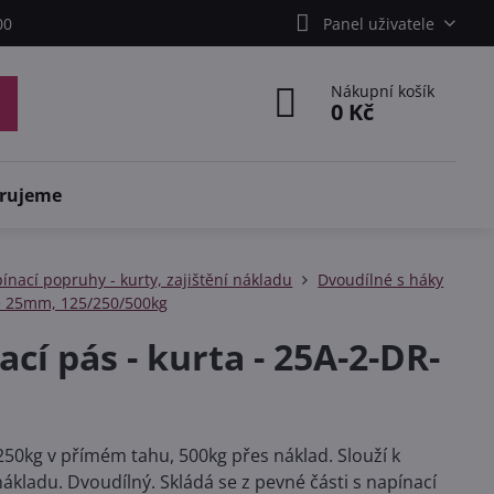
00
Panel uživatele
Nákupní košík
0 Kč
rujeme
ínací popruhy - kurty, zajištění nákladu
Dvoudílné s háky
e 25mm, 125/250/500kg
ací pás - kurta - 25A-2-DR-
50kg v přímém tahu, 500kg přes náklad. Slouží k
 nákladu. Dvoudílný. Skládá se z pevné části s napínací