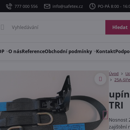
777 000 556
info@safetex.cz
PO-PÁ 8:00 - 16:
Hledat
OP
O nás
Reference
Obchodní podmínky
Kontakt
Podpo
Úvod
Up
25A-šíř
upín
TRI
Nosnost 2
zajištění