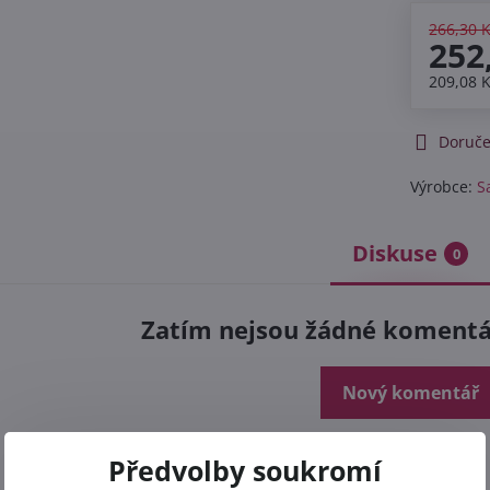
266,30 
252
209,08 
Doruče
Výrobce:
S
Diskuse
0
Zatím nejsou žádné komentář
Nový komentář
Předvolby soukromí