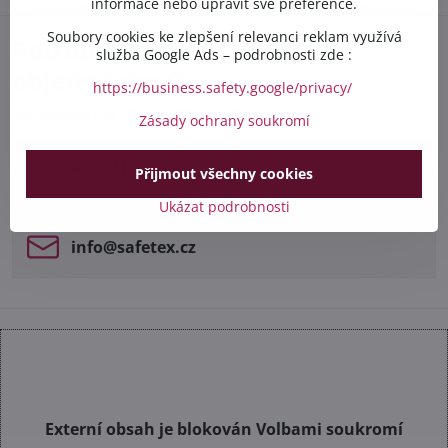
informace nebo upravit své preference.
Soubory cookies ke zlepšení relevanci reklam využívá
Potřebujete poradit s
služba Google Ads – podrobnosti zde :
objednávkou?
https://business.safety.google/privacy/
Kontaktujte nás PO-PÁ 8:00 - 16:00:
Zásady ochrany soukromí
+420 412 528 367
Přijmout všechny cookies
Ukázat podrobnosti
+420 602 284 314
info​@safetex​.cz
Externí obsah je blokován Volbami soukromí