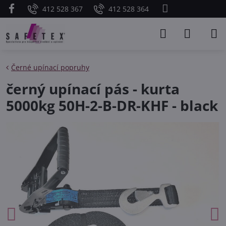
412 528 367
412 528 364
Černé upínací popruhy
černý upínací pás - kurta
5000kg 50H-2-B-DR-KHF - black