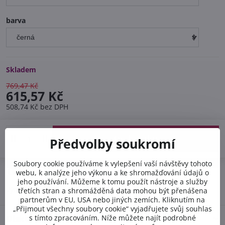
barva
Skladem
769,47 Kč
615,57 Kč
508,74 Kč
bez DPH
Do košíku
Předvolby soukromí
Soubory cookie používáme k vylepšení vaší návštěvy tohoto
Doručení
webu, k analýze jeho výkonu a ke shromažďování údajů o
jeho používání. Můžeme k tomu použít nástroje a služby
Výrobce:
Safetex
třetích stran a shromážděná data mohou být přenášena
partnerům v EU, USA nebo jiných zemích. Kliknutím na
„Přijmout všechny soubory cookie“ vyjadřujete svůj souhlas
s tímto zpracováním. Níže můžete najít podrobné
Diskuse
0