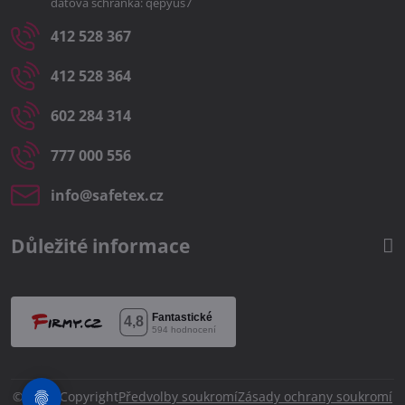
datová schránka: qepyus7
412 528 367
412 528 364
602 284 314
777 000 556
info​@safetex​.cz
Důležité informace
©
2026
Copyright
Předvolby soukromí
Zásady ochrany soukromí