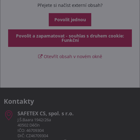
Přejete si načíst externí obsah?
Povolit jednou
Povolit a zapamatovat - souhlas s druhem cookie:
Funkční
Otevřít obsah v novém okně
Kontakty
SAFETEX CS, spol​. s r​.o​.
J.Š.Baara 1942/26a
40502 Děčín
IČO: 46709304
DIČ: CZ46709304