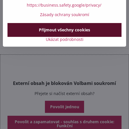
https://business.safety.google/privacy/
+420 412 528 367
Zásady ochrany soukromí
+420 602 284 314
Přijmout všechny cookies
info​@safetex​.cz
Ukázat podrobnosti
Externí obsah je blokován Volbami soukromí
Přejete si načíst externí obsah?
Povolit jednou
Povolit a zapamatovat - souhlas s druhem cookie:
Funkční