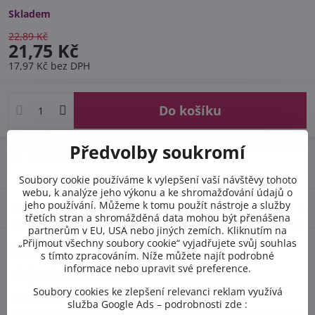
Skladem
22,89 Kč
21,75 Kč
17,97 Kč
bez DPH
Do košíku
Předvolby soukromí
Doručení
Soubory cookie používáme k vylepšení vaší návštěvy tohoto
webu, k analýze jeho výkonu a ke shromažďování údajů o
jeho používání. Můžeme k tomu použít nástroje a služby
Diskuse
0
třetích stran a shromážděná data mohou být přenášena
partnerům v EU, USA nebo jiných zemích. Kliknutím na
„Přijmout všechny soubory cookie“ vyjadřujete svůj souhlas
Potřebujete poradit s
s tímto zpracováním. Níže můžete najít podrobné
informace nebo upravit své preference.
objednávkou?
Soubory cookies ke zlepšení relevanci reklam využívá
Kontaktujte nás PO-PÁ 8:00 - 16:00:
služba Google Ads – podrobnosti zde :