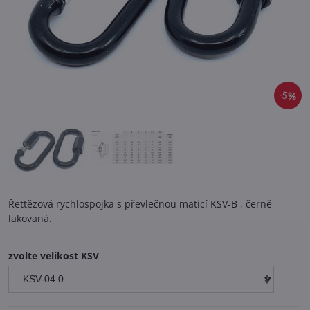
5%
Řettězová rychlospojka s převlečnou maticí KSV-B , černě
lakovaná.
zvolte velikost KSV