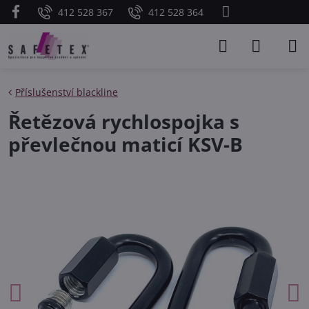
412 528 367
412 528 364
Příslušenství blackline
Řetězová rychlospojka s
převlečnou maticí KSV-B