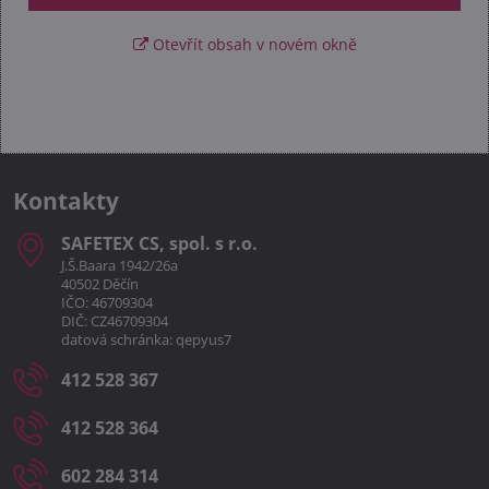
Otevřít obsah v novém okně
Kontakty
SAFETEX CS, spol​. s r​.o​.
J.Š.Baara 1942/26a
40502 Děčín
IČO: 46709304
DIČ: CZ46709304
datová schránka: qepyus7
412 528 367
412 528 364
602 284 314