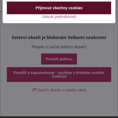
Přijmout všechny cookies
Ukázat podrobnosti
Externí obsah je blokován Volbami soukromí
Přejete si načíst externí obsah?
Povolit jednou
Povolit a zapamatovat - souhlas s druhem cookie:
Funkční
Otevřít obsah v novém okně