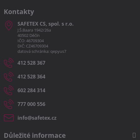
Kontakty
SAFETEX CS, spol​. s r​.o​.
J.Š.Baara 1942/26a
40502 Děčín
IČO: 46709304
DIČ: CZ46709304
datová schránka: qepyus7
412 528 367
412 528 364
602 284 314
777 000 556
info​@safetex​.cz
Důležité informace