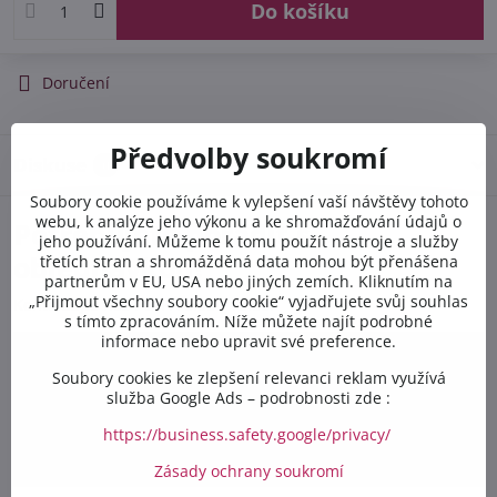
Do košíku
Doručení
Předvolby soukromí
Diskuse
0
Soubory cookie používáme k vylepšení vaší návštěvy tohoto
webu, k analýze jeho výkonu a ke shromažďování údajů o
Potřebujete poradit s
jeho používání. Můžeme k tomu použít nástroje a služby
objednávkou?
třetích stran a shromážděná data mohou být přenášena
partnerům v EU, USA nebo jiných zemích. Kliknutím na
„Přijmout všechny soubory cookie“ vyjadřujete svůj souhlas
Kontaktujte nás PO-PÁ 8:00 - 16:00:
s tímto zpracováním. Níže můžete najít podrobné
informace nebo upravit své preference.
+420 412 528 367
Soubory cookies ke zlepšení relevanci reklam využívá
služba Google Ads – podrobnosti zde :
+420 602 284 314
https://business.safety.google/privacy/
info​@safetex​.cz
Zásady ochrany soukromí