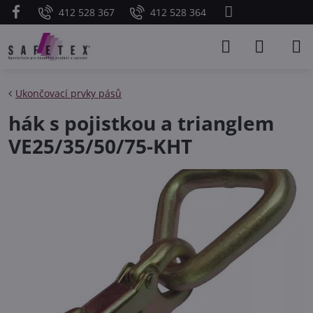
412 528 367
412 528 364
Ukončovací prvky pásů
hák s pojistkou a trianglem
VE25/35/50/75-KHT