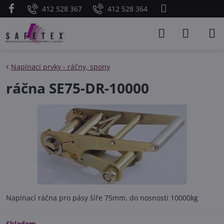
412 528 367
412 528 364
Napínací prvky - ráčny, spony
ráčna SE75-DR-10000
Napínací ráčna pro pásy šíře 75mm, do nosnosti 10000kg
Skladem