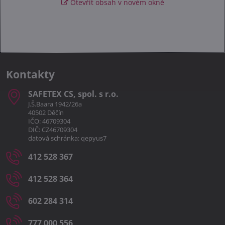
Otevřít obsah v novém okně
Kontakty
SAFETEX CS, spol​. s r​.o​.
J.Š.Baara 1942/26a
40502 Děčín
IČO: 46709304
DIČ: CZ46709304
datová schránka: qepyus7
412 528 367
412 528 364
602 284 314
777 000 556