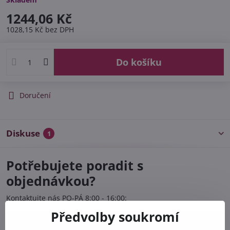
1244,06 Kč
1028,15 Kč
bez DPH
Do košíku
Doručení
Diskuse
1
Potřebujete poradit s
objednávkou?
Kontaktujte nás PO-PÁ 8:00 - 16:00:
Předvolby soukromí
+420 412 528 367