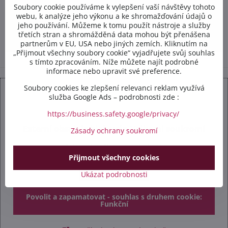
Soubory cookie používáme k vylepšení vaší návštěvy tohoto
+420 602 284 314
webu, k analýze jeho výkonu a ke shromažďování údajů o
jeho používání. Můžeme k tomu použít nástroje a služby
třetích stran a shromážděná data mohou být přenášena
info​@safetex​.cz
partnerům v EU, USA nebo jiných zemích. Kliknutím na
„Přijmout všechny soubory cookie“ vyjadřujete svůj souhlas
s tímto zpracováním. Níže můžete najít podrobné
informace nebo upravit své preference.
Soubory cookies ke zlepšení relevanci reklam využívá
služba Google Ads – podrobnosti zde :
https://business.safety.google/privacy/
Externí obsah je blokován Volbami soukromí
Zásady ochrany soukromí
Přejete si načíst externí obsah?
Přijmout všechny cookies
Povolit jednou
Ukázat podrobnosti
Povolit a zapamatovat - souhlas s druhem cookie:
Funkční