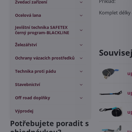
Příklad:
Zvedací zařízení
Komplet délky 
Ocelová lana
Jevištní technika SAFETEX
černý program-BLACKLINE
Železářství
Souvise
Ochrany vázacích prostředků
Technika proti pádu
up
Stavebnictví
up
Off road doplňky
Výprodej
u
Potřebujete poradit s