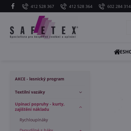
412 528 367
412 528 364
602 284 314
ESH
AKCE - lesnický program
Textilní vazáky
Upínací popruhy - kurty,
zajištění nákladu
Rychloupínáky
Dvoudílné s háky