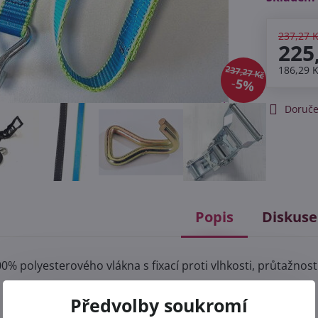
237,27 
225
237,27 Kč
186,29 
5%
Doruče
Popis
Diskuse
% polyesterového vlákna s fixací proti vlhkosti, průtažnost 
Předvolby soukromí