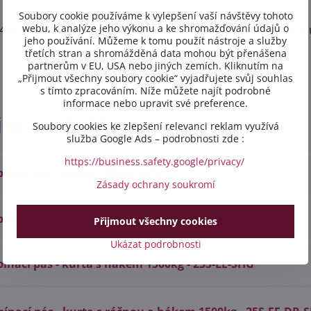
Soubory cookie používáme k vylepšení vaší návštěvy tohoto
webu, k analýze jeho výkonu a ke shromažďování údajů o
4m se skládá: z 0,5m části s ráčnou a hákem + 3,5m popruhu
jeho používání. Můžeme k tomu použít nástroje a služby
třetích stran a shromážděná data mohou být přenášena
partnerům v EU, USA nebo jiných zemích. Kliknutím na
„Přijmout všechny soubory cookie“ vyjadřujete svůj souhlas
s tímto zpracováním. Níže můžete najít podrobné
informace nebo upravit své preference.
jící produkty
Soubory cookies ke zlepšení relevanci reklam využívá
služba Google Ads – podrobnosti zde :
https://business.safety.google/privacy/
ínací pás - kurta - 25S-LE-SPH
Zásady ochrany soukromí
ínací pás - kurta - 25S-FE-DR-SPH
Přijmout všechny cookies
Ukázat podrobnosti
pínací pás - kurta s hákem 1500kg - 25S-LE-SHG