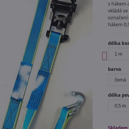
s hákem a
vkládá se
označení:
hákem 0,
délka ko
barva
délka pe
Skladem