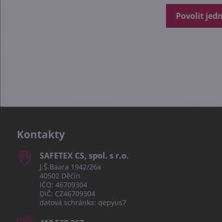
Povolit jed
Kontakty
SAFETEX CS, spol​. s r​.o​.
J.Š.Baara 1942/26a
40502 Děčín
IČO: 46709304
DIČ: CZ46709304
datová schránka: qepyus7