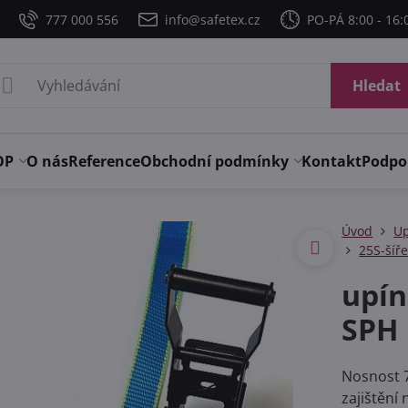
777 000 556
info@safetex.cz
PO-PÁ 8:00 - 16:
Hledat
OP
O nás
Reference
Obchodní podmínky
Kontakt
Podpo
Úvod
Up
25S-šíř
upín
SPH
Nosnost 7
zajištění