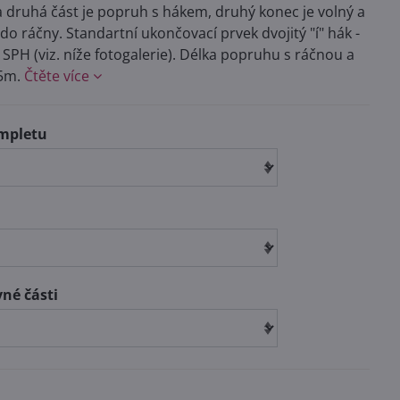
 druhá část je popruh s hákem, druhý konec je volný a
 do ráčny. Standartní ukončovací prvek dvojitý "í" hák -
 SPH (viz. níže fotogalerie). Délka popruhu s ráčnou a
5m.
Čtěte více
mpletu
vné části