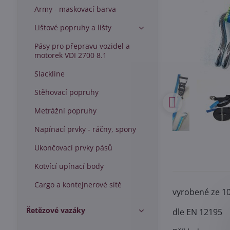
Army - maskovací barva
Lištové popruhy a lišty
Pásy pro přepravu vozidel a
motorek VDI 2700 8.1
Slackline
Stěhovací popruhy
Metrážní popruhy
Napínací prvky - ráčny, spony
Ukončovací prvky pásů
Kotvící upínací body
Cargo a kontejnerové sítě
vyrobené ze 100
Řetězové vazáky
dle EN 12195