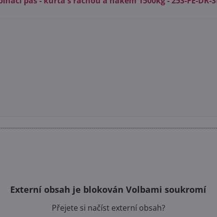
pínací pás - kurta s ráčnou a hákem 1500kg - 25S-FE-DR-
Externí obsah je blokován Volbami soukromí
Přejete si načíst externí obsah?