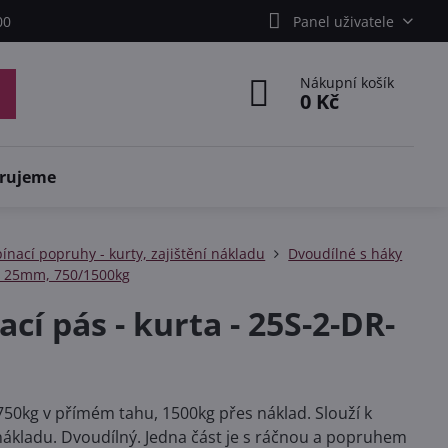
00
Panel uživatele
Nákupní košík
0 Kč
rujeme
ínací popruhy - kurty, zajištění nákladu
Dvoudílné s háky
e 25mm, 750/1500kg
ací pás - kurta - 25S-2-DR-
50kg v přímém tahu, 1500kg přes náklad. Slouží k
 nákladu. Dvoudílný. Jedna část je s ráčnou a popruhem