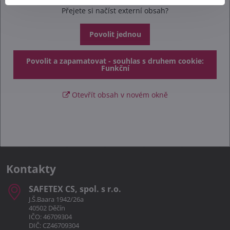
Přejete si načíst externí obsah?
Povolit jednou
Povolit a zapamatovat - souhlas s druhem cookie:
Funkční
Otevřít obsah v novém okně
Kontakty
SAFETEX CS, spol​. s r​.o​.
J.Š.Baara 1942/26a
40502 Děčín
IČO: 46709304
DIČ: CZ46709304