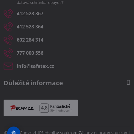
datová schránka: qepyus7
412 528 367
412 528 364
602 284 314
777 000 556
info​@safetex​.cz
Důležité informace
©
2026
Copyright
Předvolby soukromí
Zásady ochrany soukromí