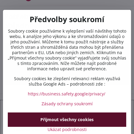
Potřebujete poradit s
Předvolby soukromí
objednávkou?
Soubory cookie používáme k vylepšení vaší návštěvy tohoto
Kontaktujte nás PO-PÁ 8:00 - 16:00:
webu, k analýze jeho výkonu a ke shromažďování údajů o
jeho používání. Můžeme k tomu použít nástroje a služby
třetích stran a shromážděná data mohou být přenášena
+420 412 528 367
partnerům v EU, USA nebo jiných zemích. Kliknutím na
„Přijmout všechny soubory cookie“ vyjadřujete svůj souhlas
+420 602 284 314
s tímto zpracováním. Níže můžete najít podrobné
informace nebo upravit své preference.
info​@safetex​.cz
Soubory cookies ke zlepšení relevanci reklam využívá
služba Google Ads – podrobnosti zde :
https://business.safety.google/privacy/
Zásady ochrany soukromí
Přijmout všechny cookies
Externí obsah je blokován Volbami soukromí
Ukázat podrobnosti