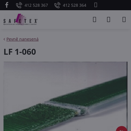
412 528 367
412 528 364
Pevně nanesená
LF 1-060