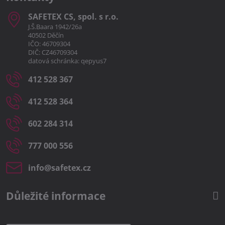
SAFETEX CS, spol​. s r​.o​.
J.Š.Baara 1942/26a
40502 Děčín
IČO: 46709304
DIČ: CZ46709304
datová schránka: qepyus7
412 528 367
412 528 364
602 284 314
777 000 556
info​@safetex​.cz
Důležité informace