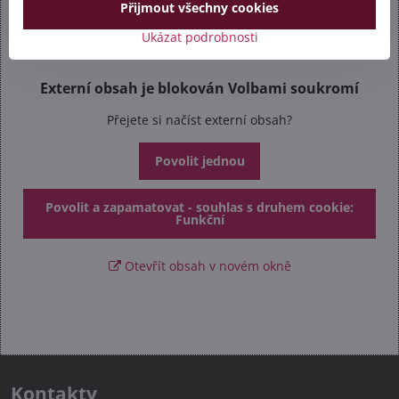
Přijmout všechny cookies
Ukázat podrobnosti
Externí obsah je blokován Volbami soukromí
Přejete si načíst externí obsah?
Povolit jednou
Povolit a zapamatovat - souhlas s druhem cookie:
Funkční
Otevřít obsah v novém okně
Kontakty