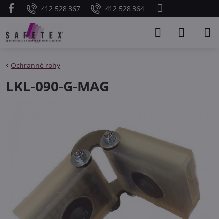
412 528 367
412 528 364
Ochranné rohy
LKL-090-G-MAG