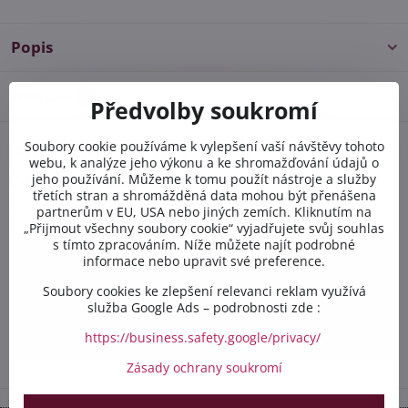
Popis
Diskuse
0
Předvolby soukromí
Soubory cookie používáme k vylepšení vaší návštěvy tohoto
Potřebujete poradit s
webu, k analýze jeho výkonu a ke shromažďování údajů o
objednávkou?
jeho používání. Můžeme k tomu použít nástroje a služby
třetích stran a shromážděná data mohou být přenášena
Kontaktujte nás PO-PÁ 8:00 - 16:00:
partnerům v EU, USA nebo jiných zemích. Kliknutím na
„Přijmout všechny soubory cookie“ vyjadřujete svůj souhlas
s tímto zpracováním. Níže můžete najít podrobné
+420 412 528 367
informace nebo upravit své preference.
Soubory cookies ke zlepšení relevanci reklam využívá
+420 602 284 314
služba Google Ads – podrobnosti zde :
info​@safetex​.cz
https://business.safety.google/privacy/
Zásady ochrany soukromí