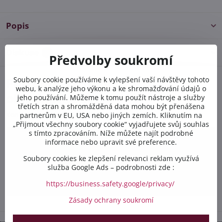
Popis
Diskuse
0
Předvolby soukromí
Soubory cookie používáme k vylepšení vaší návštěvy tohoto
Potřebujete poradit s
webu, k analýze jeho výkonu a ke shromažďování údajů o
objednávkou?
jeho používání. Můžeme k tomu použít nástroje a služby
třetích stran a shromážděná data mohou být přenášena
Kontaktujte nás PO-PÁ 8:00 - 16:00:
partnerům v EU, USA nebo jiných zemích. Kliknutím na
„Přijmout všechny soubory cookie“ vyjadřujete svůj souhlas
s tímto zpracováním. Níže můžete najít podrobné
+420 412 528 367
informace nebo upravit své preference.
Soubory cookies ke zlepšení relevanci reklam využívá
+420 602 284 314
služba Google Ads – podrobnosti zde :
info​@safetex​.cz
https://business.safety.google/privacy/
Zásady ochrany soukromí