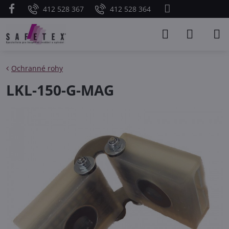
412 528 367
412 528 364
Ochranné rohy
LKL-150-G-MAG