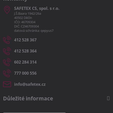
SAFETEX CS, spol​. s r​.o​.
J.Š.Baara 1942/26a
40502 Děčín
IČO: 46709304
DIČ: CZ46709304
datová schránka: qepyus7
412 528 367
412 528 364
602 284 314
777 000 556
info​@safetex​.cz
Důležité informace