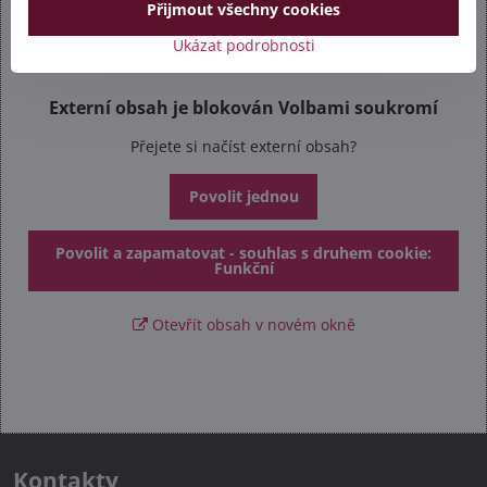
Přijmout všechny cookies
Ukázat podrobnosti
Externí obsah je blokován Volbami soukromí
Přejete si načíst externí obsah?
Povolit jednou
Povolit a zapamatovat - souhlas s druhem cookie:
Funkční
Otevřít obsah v novém okně
Kontakty